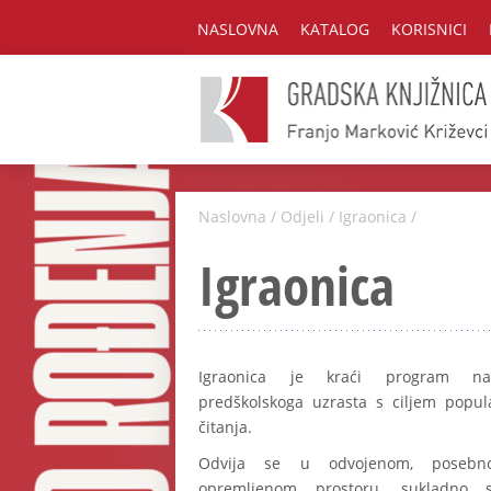
NASLOVNA
KATALOG
KORISNICI
Naslovna
/
Odjeli
/
Igraonica
/
Igraonica
Igraonica je kraći program nam
predškolskoga uzrasta s ciljem popula
čitanja.
Odvija se u odvojenom, poseb
opremljenom prostoru, sukladno 