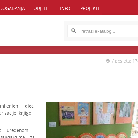
DOGAĐANJA
ODJELI
INFO
PROJEKTI
/ posjeta: 1
ijenjen djeci
rizacije knjige i
no uređenom i
standardima za