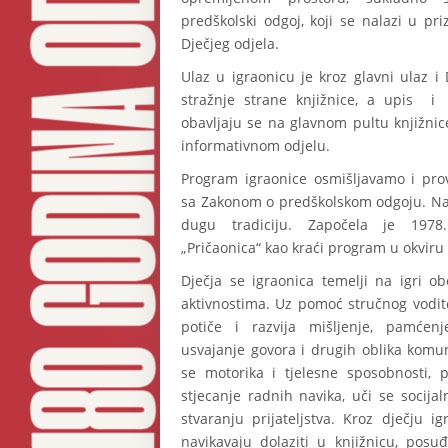
predškolski odgoj, koji se nalazi u pr
Dječjeg odjela.
Ulaz u igraonicu je kroz glavni ulaz i D
stražnje strane knjižnice, a upis i
obavljaju se na glavnom pultu knjižni
informativnom odjelu.
Program igraonice osmišljavamo i pr
sa Zakonom o predškolskom odgoju. Na
dugu tradiciju. Započela je 197
„Pričaonica“ kao kraći program u okviru 
Dječja se igraonica temelji na igri o
aktivnostima. Uz pomoć stručnog vodit
potiče i razvija mišljenje, pamćenje
usvajanje govora i drugih oblika komuni
se motorika i tjelesne sposobnosti, p
stjecanje radnih navika, uči se socij
stvaranju prijateljstva. Kroz dječju i
navikavaju dolaziti u knjižnicu, posuđi