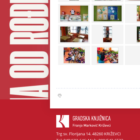
Trg sv. Florijana 14. 48260 KRIŽEVCI