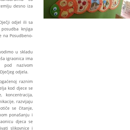
izemlju desno iza
ječji odjel ili sa
 posudba knjiga
ce na Posudbeno-
ovodimo u skladu
ša igraonica ima
8. pod nazivom
Dječjeg odjela.
bogaćenoj raznim
elja kod djece se
, koncentracija,
kacije, razvijaju
otiče se čitanje,
alnom ponašanju i
graonicu djeca se
vati slikovnice i