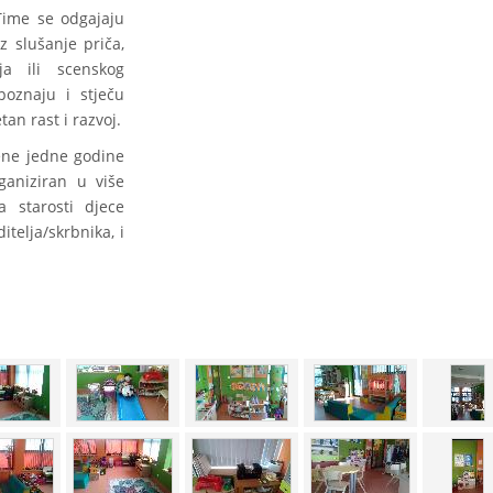
 Time se odgajaju
z slušanje priča,
aja ili scenskog
poznaju i stječu
tan rast i razvoj.
ene jedne godine
ganiziran u više
a starosti djece
telja/skrbnika, i