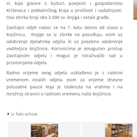
sl. koje govore o kulturi, povijesti i gospodarstvu
Križevaca i potkalničkog kraja u prošlosti i sadašnjosti.
Ova zbirka broji oko 3 000 sv. knjiga i ostale građe.
Zavičajni odjel nalazi se na 1. katu desno od ulaza u
knjižnicu. Knjige se iz zbirke ne posuđuju, osim uz
odobrenje djelatnika odjela ili uz posebno odobrenje
voditeljice knjižnice. Korisnicima je omogućen pristup
Zavičajnom odjelu i moguć je istraživački rad u
prostorijama odjela.
Radno vrijeme ovog odjela usklađeno je s radnim
vremenom ostalih odjela, osim za vrijeme dnevne
polusatne pauze koja je istaknuta na vratima i na
mrežnoj stranici o radnom vremenu naše knjižnice.
Iz foto arhive