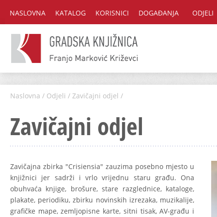
NASLOVNA
KATALOG
KORISNICI
DOGAĐANJA
ODJELI
Naslovna
/
Odjeli
/
Zavičajni odjel
/
Zavičajni odjel
Zavičajna zbirka "Crisiensia" zauzima posebno mjesto u
knjižnici jer sadrži i vrlo vrijednu staru građu. Ona
obuhvaća knjige, brošure, stare razglednice, kataloge,
plakate, periodiku, zbirku novinskih izrezaka, muzikalije,
grafičke mape, zemljopisne karte, sitni tisak, AV-građu i