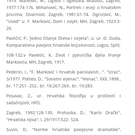
1979. Matković, M., Ogledi i ogledala, Mladost, Zagreb,
1977:174-176. Mihanović, N., Portreti i eseji o hrvatskim
piscima, Stvarnost, Zagreb, 1981:61-74. Ogrizović, M.,
''Uvod'' u: F. Marković, Dom i svijet, MH, Zagreb, 1923:3-
26.
Pavličić, P., 'Jedno čitanje Doma i svijeta'', u: ur. D. Duda,
Komparativna povijest hrvatske knjizevnosti, Logos, Split,
108-132.v Pavletić, K, Zivot i pjesnička djela Franje
Markovića, MH, Zagreb, 1917.
Pederin, I., ''F. Marković i hrvatski panslavisti...'', ''Izraz'',
3/1977. Politeo, D., ''Sonetni vijenac'', ''Vienac'', XXX, 1898.,
br. 17:251- 252., br. 18:267-269., br. 19:283.
Posavac, Z., ur. Hrvatska filozofija u prošlosti i
sadašnjosti, HFD,
Zagreb, 1992:128-130. Prohaska, D., ''Karlo Drački'',
''Hrvatska njiva'', I, 29/1917:522- 524.
Suvin, D., ''Norme hrvatske povijesne dramatike'',