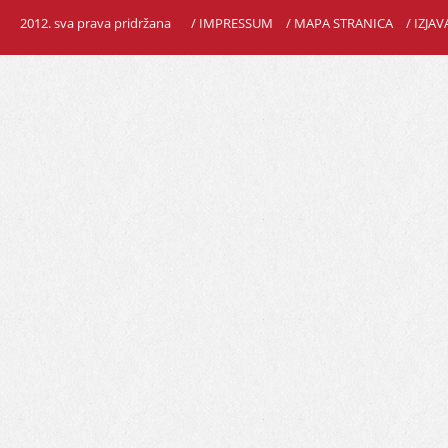
2012. sva prava pridržana
/ IMPRESSUM
/ MAPA STRANICA
/ IZJA