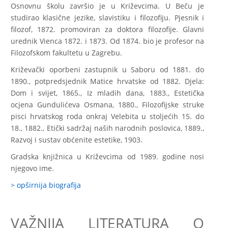
Osnovnu školu završio je u Križevcima. U Beču je
studirao klasične jezike, slavistiku i filozofiju. Pjesnik i
filozof, 1872. promoviran za doktora filozofije. Glavni
urednik Vienca 1872. i 1873. Od 1874. bio je profesor na
Filozofskom fakultetu u Zagrebu.
Križevački oporbeni zastupnik u Saboru od 1881. do
1890., potpredsjednik Matice hrvatske od 1882. Djela:
Dom i svijet, 1865., Iz mladih dana, 1883., Estetička
ocjena Gundulićeva Osmana, 1880., Filozofijske struke
pisci hrvatskog roda onkraj Velebita u stoljećih 15. do
18., 1882., Etički sadržaj naših narodnih poslovica, 1889.,
Razvoj i sustav obćenite estetike, 1903.
Gradska knjižnica u Križevcima od 1989. godine nosi
njegovo ime.
> opširnija biografija
VAŽNIJA LITERATURA O