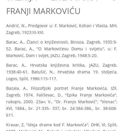
FRANJI MARKOVIĆU
Andrić, N., Predgovor u: F. Marković, Kohan i Vlasta, MH,
Zagreb, 1923:III-XXI.
Barac, A., Članci o književnosti, Binoza, Zagreb, 1935:9-
52. Barac, A., ''O Markovićevu Domu i svijetu'', u: F.
Marković, Dom i svijet, JAZU, Zagreb, 1948:5-20.
Barac, A., Hrvatska književna kritika, JAZU, Zagreb,
1938:40-61. Batušić, N., Hrvatska drama 19. stoljeća,
Logos, Split, 1986:115-117.
Bazala, A., Filozofijski portret Franje Markovića, IZF,
Zagreb, 1974. Fališevac, D., ''Epika Franje Markovića'',
rukopis, 2000. 23a«; V., ''Dr. Franjo Marković'', ''Vienac'',
XVI, 1884., br. 21:335- 337, br. 24:384-386., br. 38:608-
611.
Kravar, Z, ''Ideja drame kod F. Markovića'', DHK, VI, Split,