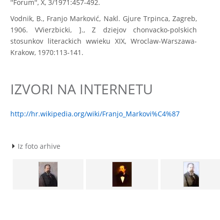
''Forum'', X, 3/1971:457-492.
Vodnik, B., Franjo Marković, Nakl. Gjure Trpinca, Zagreb,
1906. VVierzbicki, ]., Z dziejov chonvacko-polskich
stosunkov literackich wwieku XIX, Wroclaw-Warszawa-
Krakow, 1970:113-141.
IZVORI NA INTERNETU
http://hr.wikipedia.org/wiki/Franjo_Markovi%C4%87
Iz foto arhive