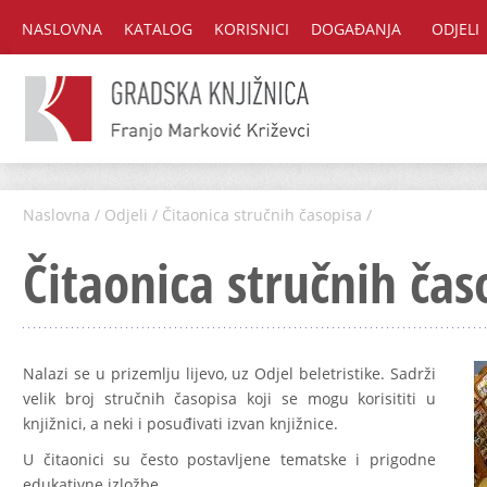
NASLOVNA
KATALOG
KORISNICI
DOGAĐANJA
ODJELI
Naslovna
/
Odjeli
/
Čitaonica stručnih časopisa
/
Čitaonica stručnih čas
Nalazi se u prizemlju lijevo, uz Odjel beletristike. Sadrži
velik broj stručnih časopisa koji se mogu korisititi u
knjižnici, a neki i posuđivati izvan knjižnice.
U čitaonici su često postavljene tematske i prigodne
edukativne izložbe.