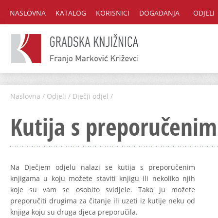
NASLOVNA
KATALOG
KORISNICI
DOGAĐANJA
ODJELI
Naslovna
/
Odjeli
/
Dječji odjel
/
Kutija s preporučeni
Na Dječjem odjelu nalazi se kutija s preporučenim
knjigama u koju možete staviti knjigu ili nekoliko njih
koje su vam se osobito svidjele. Tako ju možete
preporučiti drugima za čitanje ili uzeti iz kutije neku od
knjiga koju su druga djeca preporučila.