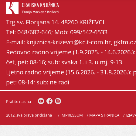
Trg sv. Florijana 14. 48260 KRIŽEVCI
Tel: 048/682-646; Mob: 099/542-6533
E-mail: knjiznica-krizevci@kc.t-com.hr, gkfm
Redovno radno vrijeme (1.9.2025. - 14.6.2026.): 
čet, pet: 08-16; sub: svaka 1. i 3. u mj. 9-13
Ljetno radno vrijeme (15.6.2026. - 31.8.2026.): po
pet: 08-14; sub: ne radi
Pratite nas na
2012. sva prava pridržana
/ IMPRESSUM
/ MAPA STRANICA
/ IZJA