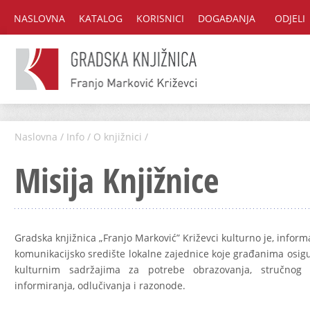
NASLOVNA
KATALOG
KORISNICI
DOGAĐANJA
ODJELI
Naslovna
/
Info
/
O knjižnici
/
Misija Knjižnice
Gradska knjižnica „Franjo Marković” Križevci kulturno je, inform
komunikacijsko središte lokalne zajednice koje građanima osigu
kulturnim sadržajima za potrebe obrazovanja, stručnog i
informiranja, odlučivanja i razonode.