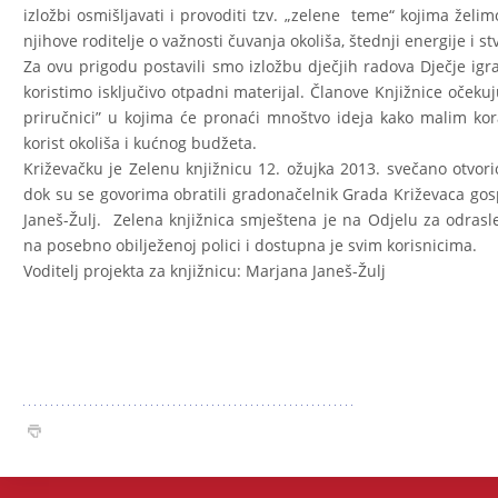
izložbi osmišljavati i provoditi tzv. „zelene teme“ kojima želimo
njihove roditelje o važnosti čuvanja okoliša, štednji energije i s
Za ovu prigodu postavili smo izložbu dječjih radova Dječje igra
koristimo isključivo otpadni materijal. Članove Knjižnice očekuju
priručnici” u kojima će pronaći mnoštvo ideja kako malim ko
korist okoliša i kućnog budžeta.
Križevačku je Zelenu knjižnicu 12. ožujka 2013. svečano otvor
dok su se govorima obratili gradonačelnik Grada Križevaca gosp
Janeš-Žulj. Zelena knjižnica smještena je na Odjelu za odrasle
na posebno obilježenoj polici i dostupna je svim korisnicima.
Voditelj projekta za knjižnicu: Marjana Janeš-Žulj