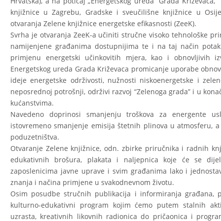
Hrvatska), a na poticaj „Energetskog ureda“ Grada Križevaca, 
knjižnice u Zagrebu, Gradske i sveučilišne knjižnice u Osije
otvaranja Zelene knjižnice energetske efikasnosti (ZeeK).
Svrha je otvaranja ZeeK-a učiniti stručne visoko tehnološke pri
namijenjene građanima dostupnijima te i na taj način potakn
primjenu energetski učinkovitih mjera, kao i obnovljivih izv
Energetskog ureda Grada Križevaca promicanje uporabe obnovlji
ideje energetske održivosti, nužnosti niskoenergetske i zelen
neposrednoj potrošnji, održivi razvoj “Zelenoga grada” i u konač
kućanstvima.
Navedeno doprinosi smanjenju troškova za energente usli
istovremeno smanjenje emisija štetnih plinova u atmosferu, a p
poduzetništva.
Otvaranje Zelene knjižnice, odn. zbirke priručnika i radnih kn
edukativnih brošura, plakata i naljepnica koje će se dijel
zaposlenicima javne uprave i svim građanima lako i jednostav
znanja i načina primjene u svakodnevnom životu.
Osim posudbe stručnih publikacija i informiranja građana, p
kulturno-edukativni program kojim ćemo putem stalnih akti
uzrasta, kreativnih likovnih radionica do pričaonica i progra