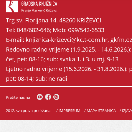
Trg sv. Florijana 14. 48260 KRIŽEVCI
Tel: 048/682-646; Mob: 099/542-6533
E-mail: knjiznica-krizevci@kc.t-com.hr, gkfm
Redovno radno vrijeme (1.9.2025. - 14.6.2026.): 
čet, pet: 08-16; sub: svaka 1. i 3. u mj. 9-13
Ljetno radno vrijeme (15.6.2026. - 31.8.2026.): po
pet: 08-14; sub: ne radi
Pratite nas na
2012. sva prava pridržana
/ IMPRESSUM
/ MAPA STRANICA
/ IZJA