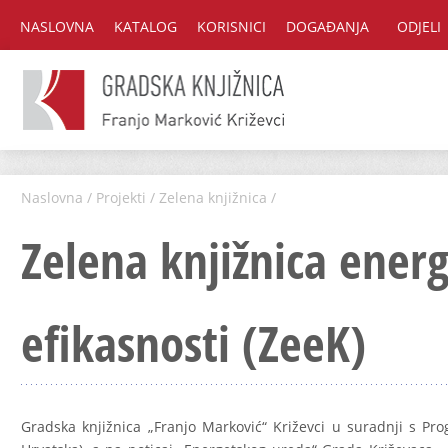
NASLOVNA
KATALOG
KORISNICI
DOGAĐANJA
ODJELI
Naslovna
/
Projekti
/
Zelena knjižnica
/
Zelena knjižnica ener
efikasnosti (ZeeK)
Gradska knjižnica „Franjo Marković“ Križevci u suradnji s P