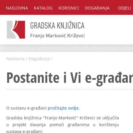
NASLOVNA
KATALOG
KORISNICI
DOGAĐANJA
ODJELI
Naslovna
/
Događanja
/
Postanite i Vi e-građa
O sustavu e-građani
pročitajte ovdje
.
Gradska knjižnica "Franjo Marković" Križevci se uključila
u projekt davanja pomoći građanima u korištenju
sustava e-građani: