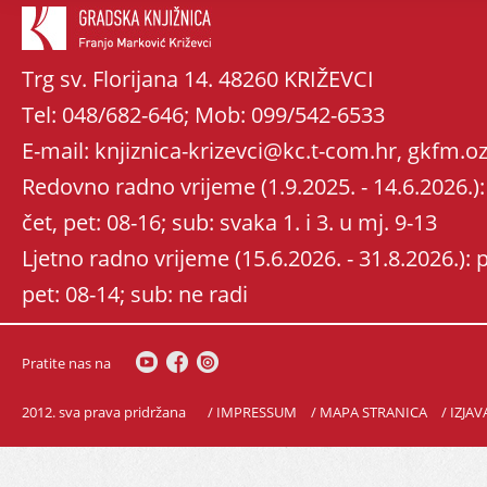
Trg sv. Florijana 14. 48260 KRIŽEVCI
Tel: 048/682-646; Mob: 099/542-6533
E-mail: knjiznica-krizevci@kc.t-com.hr, gkfm
Redovno radno vrijeme (1.9.2025. - 14.6.2026.): 
čet, pet: 08-16; sub: svaka 1. i 3. u mj. 9-13
Ljetno radno vrijeme (15.6.2026. - 31.8.2026.): po
pet: 08-14; sub: ne radi
Pratite nas na
2012. sva prava pridržana
/ IMPRESSUM
/ MAPA STRANICA
/ IZJA