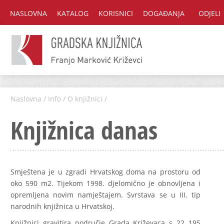
NASLOVNA
KATALOG
KORISNICI
DOGAĐANJA
ODJELI
Naslovna
/
Info
/
O knjižnici
/
Knjižnica danas
Smještena je u zgradi Hrvatskog doma na prostoru od
oko 590 m2. Tijekom 1998. djelomično je obnovljena i
opremljena novim namještajem. Svrstava se u III. tip
narodnih knjižnica u Hrvatskoj.
Knjižnici gravitira područje Grada Križevaca s 22 195