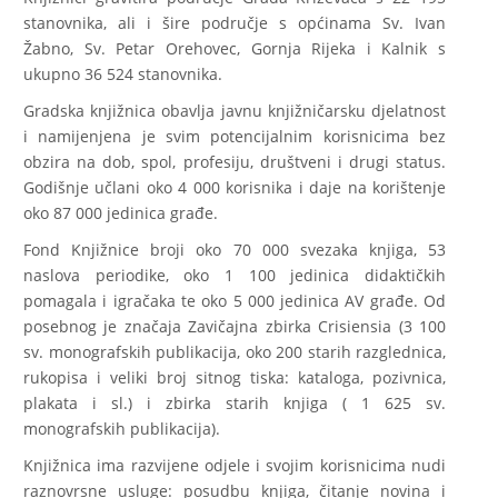
stanovnika, ali i šire područje s općinama Sv. Ivan
Žabno, Sv. Petar Orehovec, Gornja Rijeka i Kalnik s
ukupno 36 524 stanovnika.
Gradska knjižnica obavlja javnu knjižničarsku djelatnost
i namijenjena je svim potencijalnim korisnicima bez
obzira na dob, spol, profesiju, društveni i drugi status.
Godišnje učlani oko 4 000 korisnika i daje na korištenje
oko 87 000 jedinica građe.
Fond Knjižnice broji oko 70 000 svezaka knjiga, 53
naslova periodike, oko 1 100 jedinica didaktičkih
pomagala i igračaka te oko 5 000 jedinica AV građe. Od
posebnog je značaja Zavičajna zbirka Crisiensia (3 100
sv. monografskih publikacija, oko 200 starih razglednica,
rukopisa i veliki broj sitnog tiska: kataloga, pozivnica,
plakata i sl.) i zbirka starih knjiga ( 1 625 sv.
monografskih publikacija).
Knjižnica ima razvijene odjele i svojim korisnicima nudi
raznovrsne usluge: posudbu knjiga, čitanje novina i