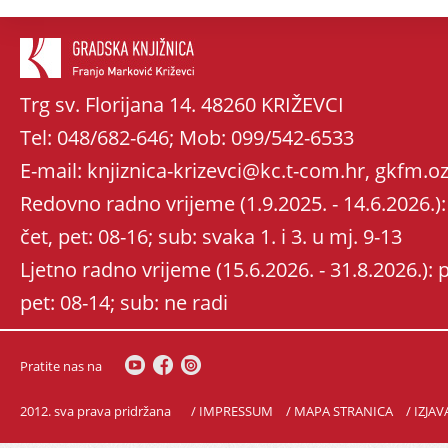
Trg sv. Florijana 14. 48260 KRIŽEVCI
Tel: 048/682-646; Mob: 099/542-6533
E-mail: knjiznica-krizevci@kc.t-com.hr, gkfm
Redovno radno vrijeme (1.9.2025. - 14.6.2026.): 
čet, pet: 08-16; sub: svaka 1. i 3. u mj. 9-13
Ljetno radno vrijeme (15.6.2026. - 31.8.2026.): po
pet: 08-14; sub: ne radi
Pratite nas na
2012. sva prava pridržana
/ IMPRESSUM
/ MAPA STRANICA
/ IZJA