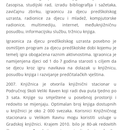
časopisa, studijski rad, izradu bibliografija i sažetaka,
zavičajnu zbirku, igraonicu za djecu predškolskog
uzrasta, radionice za djecu i mladež, kompjutorske
radionice, multimediju, internet, međuknjižničnu
posudbu, informacijsku službu, tržnicu knjiga.
Igraonica za djecu predškolskog uzrasta posebno je
osmišljen program za djecu predškolske dobi kojemu je
temelj igra obogaćena raznim aktivnostima. Igraonica je
namijenjena djeci od 1 do 7 godina starosti s ciljem da
se djecu kroz igru navikava na dolazak u knjižnicu,
posudbu knjiga i razvijanje predčitalačkih vještina.
2007. Knjižnica je otvorila knjižnični stacionar u
Područnoj školi Veliki Raven koji radi dva puta tjedno po
3 sata. Knjige su smještene u posebnoj prostoriji i
redovito se mijenjaju. Optimalan broj knjiga dostupnih
u knjižnici je oko 2 000 svezaka. Korisnici Knjižničnog
stacionara u Velikom Ravnu mogu koristiti usluge u
Gradskoj knjižnici. Krajem 2010. bilo je 80-ak redovitih