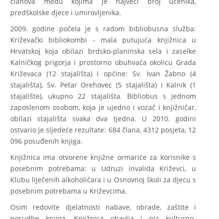
članova među kojima je najveći broj učenika,
predškolske djece i umirovljenika.
2009. godine počela je s radom bibliobusna služba:
Križevački bibliokombi - mala putujuća knjižnica u
Hrvatskoj koja obilazi brdsko-planinska sela i zaselke
Kalničkog prigorja i prostorno obuhvaća okolicu Grada
Križevaca (12 stajališta) i općine: Sv. Ivan Žabno (4
stajališta), Sv. Petar Orehovec (5 stajališta) i Kalnik (1
stajalište), ukupno 22 stajališta. Bibliobus s jednom
zaposlenom osobom, koja je ujedno i vozač i knjižničar,
obilazi stajališta svaka dva tjedna. U 2010. godini
ostvario je sljedeće rezultate: 684 člana, 4312 posjeta, 12
096 posuđenih knjiga.
Knjižnica ima otvorene knjižne ormariće za korisnike s
posebnim potrebama: u Udruzi invalida Križevci, u
Klubu liječenih alkoholičara i u Osnovnoj školi za djecu s
posebnim potrebama u Križevcima.
Osim redovite djelatnosti nabave, obrade, zaštite i
posudbe knjiga, Knjižnica obavlja i niz kulturno-