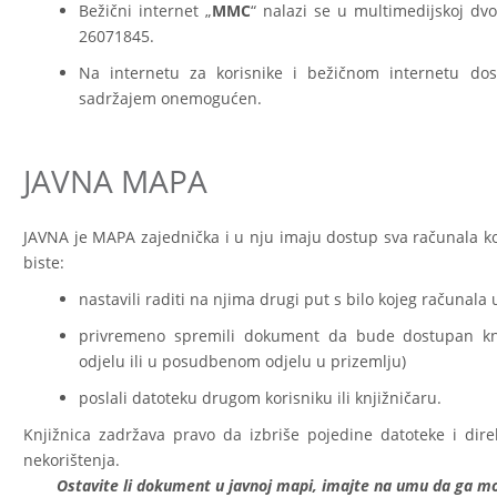
Bežični internet „
MMC
“ nalazi se u multimedijskoj dvor
26071845.
Na internetu za korisnike i bežičnom internetu dos
sadržajem onemogućen.
JAVNA MAPA
JAVNA je MAPA zajednička i u nju imaju dostup sva računala ko
biste:
nastavili raditi na njima drugi put s bilo kojeg računala 
privremeno spremili dokument da bude dostupan knj
odjelu ili u posudbenom odjelu u prizemlju)
poslali datoteku drugom korisniku ili knjižničaru.
Knjižnica zadržava pravo da izbriše pojedine datoteke i di
nekorištenja.
Ostavite li dokument u javnoj mapi, imajte na umu da ga mogu