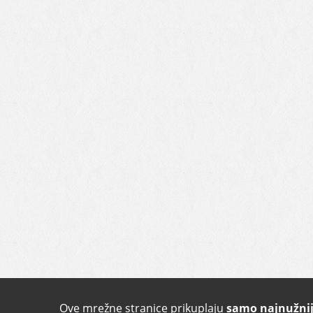
Ove mrežne stranice prikuplaju
samo najnužnij