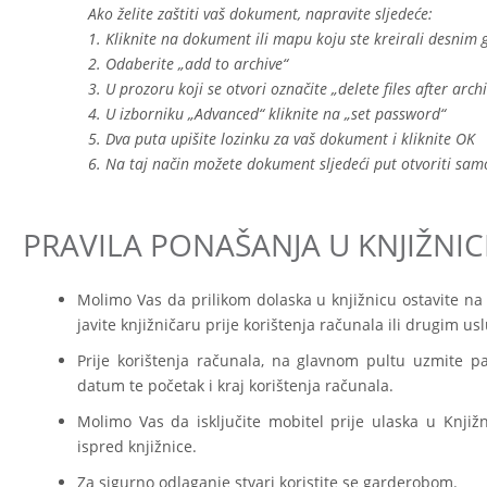
Ako želite zaštiti vaš dokument, napravite sljedeće:
1.
Kliknite na dokument ili mapu koju ste kreirali desni
2.
Odaberite „add to archive“
3.
U prozoru koji se otvori označite „delete files after arch
4.
U izborniku „Advanced“ kliknite na „set password“
5.
Dva puta upišite lozinku za vaš dokument i kliknite OK
6.
Na taj način možete dokument sljedeći put otvoriti samo
PRAVILA PONAŠANJA U KNJIŽNIC
Molimo Vas da prilikom dolaska u knjižnicu ostavite na
javite knjižničaru prije korištenja računala ili drugim u
Prije korištenja računala, na glavnom pultu uzmite p
datum te početak i kraj korištenja računala.
Molimo Vas da isključite mobitel prije ulaska u Knji
ispred knjižnice.
Za sigurno odlaganje stvari koristite se garderobom.