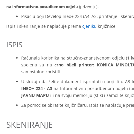
:
na informativno-posudbenom odjelu
(prizemlje)
Pisač u boji Develop Ineo+ 224 (A4, A3, printanje i skeni
Ispis i skeniranje se naplaćuje prema
cjeniku
knjižnice.
ISPIS
Računala korisnika na stručno-znanstvenom odjelu (1 kat
spojena su na
crno bijeli printer: KONICA MINOLT
samostalno koristiti.
U slučaju da želite dokument isprintati u boji ili u A3 
INEO+ 224 - A3
na Informativno-posudbenom odjelu (pr
JAVNU MAPU
ili na svoju memoriju (stik) i zamolite kn
Za pomoć se obratite knjižničaru. Ispis se naplaćuje p
SKENIRANJE