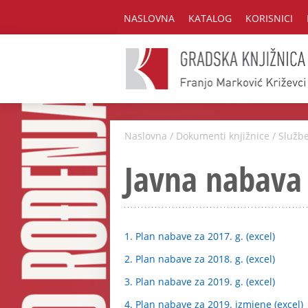
NASLOVNA
KATALOG
KORISNICI
Naslovna
/
Dokumenti knjižnice
/
Služb
Javna nabava
1. Plan nabave za 2017. g. (excel)
2. Plan nabave za 2018. g. (excel)
3. Plan nabave za 2019. g. (excel)
4. Plan nabave za 2019. izmjene (excel)