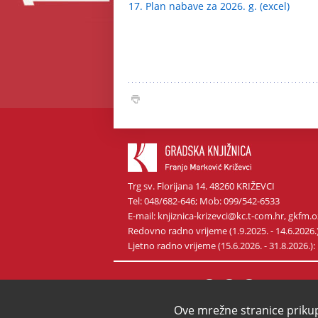
17. Plan nabave za 2026. g. (excel)
Trg sv. Florijana 14. 48260 KRIŽEVCI
Tel: 048/682-646; Mob: 099/542-6533
E-mail: knjiznica-krizevci@kc.t-com.hr, gkf
Redovno radno vrijeme (1.9.2025. - 14.6.2026.): p
Ljetno radno vrijeme (15.6.2026. - 31.8.2026.): p
Pratite nas na
Ove mrežne stranice priku