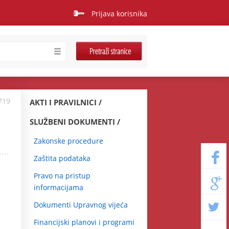
Prijava korisnika
719
AKTI I PRAVILNICI
SLUŽBENI DOKUMENTI
Zakonske procedure
Zaštita podataka
Pravo na pristup
informacijama
Dokumenti Upravnog vijeća
Financijski planovi i programi