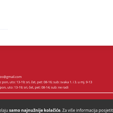
m.ozo@gmail.com
on, uto: 13-19; sri, čet, pet: 08-16; sub: svaka 1. i 3. u mj. 9-13
on, uto: 13-19; sri, čet, pet: 08-14; sub: ne radi
plaju
samo najnužnije kolačiće
. Za više informacija posjeti