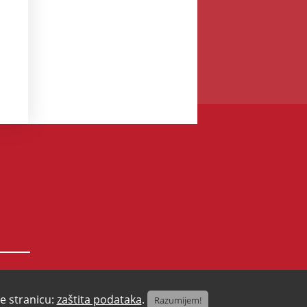
te stranicu:
zaštita podataka
.
Razumijem!