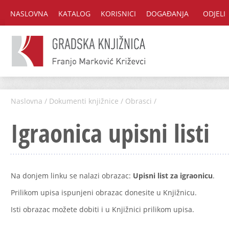
NASLOVNA
KATALOG
KORISNICI
DOGAĐANJA
ODJELI
Naslovna
/
Dokumenti knjižnice
/
Obrasci
/
Igraonica upisni listi
Na donjem linku se nalazi obrazac:
Upisni list za igraonicu
.
Prilikom upisa ispunjeni obrazac donesite u Knjižnicu.
Isti obrazac možete dobiti i u Knjižnici prilikom upisa.