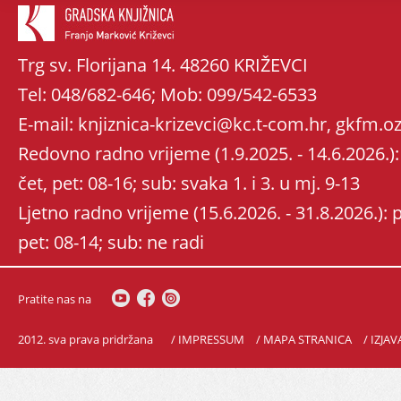
Trg sv. Florijana 14. 48260 KRIŽEVCI
Tel: 048/682-646; Mob: 099/542-6533
E-mail: knjiznica-krizevci@kc.t-com.hr, gkfm
Redovno radno vrijeme (1.9.2025. - 14.6.2026.): 
čet, pet: 08-16; sub: svaka 1. i 3. u mj. 9-13
Ljetno radno vrijeme (15.6.2026. - 31.8.2026.): po
pet: 08-14; sub: ne radi
Pratite nas na
2012. sva prava pridržana
/ IMPRESSUM
/ MAPA STRANICA
/ IZJA