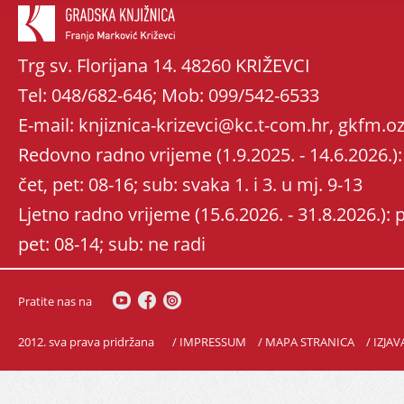
Trg sv. Florijana 14. 48260 KRIŽEVCI
Tel: 048/682-646; Mob: 099/542-6533
E-mail: knjiznica-krizevci@kc.t-com.hr, gkfm
Redovno radno vrijeme (1.9.2025. - 14.6.2026.): 
čet, pet: 08-16; sub: svaka 1. i 3. u mj. 9-13
Ljetno radno vrijeme (15.6.2026. - 31.8.2026.): po
pet: 08-14; sub: ne radi
Pratite nas na
2012. sva prava pridržana
/ IMPRESSUM
/ MAPA STRANICA
/ IZJA