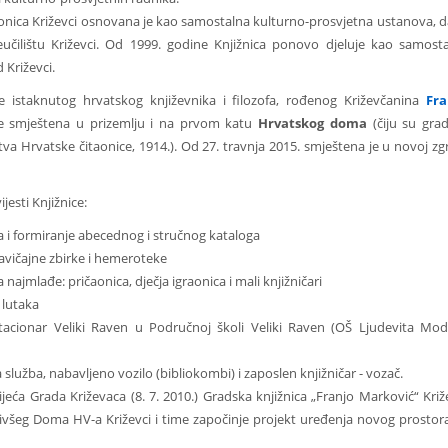
aonica Križevci osnovana je kao samostalna kulturno-prosvjetna ustanova, d
učilištu Križevci. Od 1999. godine Knjižnica ponovo djeluje kao samost
 Križevci.
e istaknutog hrvatskog književnika i filozofa, rođenog Križevčanina
Fra
 je smještena u prizemlju i na prvom katu
Hrvatskog doma
(čiju su gra
va Hrvatske čitaonice, 1914.). Od 27. travnja 2015. smještena je u novoj zg
jesti Knjižnice:
ja i formiranje abecednog i stručnog kataloga
Zavičajne zbirke i hemeroteke
 najmlađe: pričaonica, dječja igraonica i mali knjižničari
e lutaka
 stacionar Veliki Raven u Područnoj školi Veliki Raven (OŠ Ljudevita Mo
 služba, nabavljeno vozilo (bibliokombi) i zaposlen knjižničar - vozač.
eća Grada Križevaca (8. 7. 2010.) Gradska knjižnica „Franjo Marković“ Križ
bivšeg Doma HV-a Križevci i time započinje projekt uređenja novog prostor