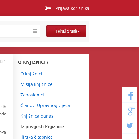
Prijava korisnika
331
O KNJIŽNICI
O knjižnici
Misija knjižnice
Zaposlenici
Članovi Upravnog vijeća
tnih
kada
Knjižnica danas
Iz povijesti Knjižnice
skog
Ilirska čitaonica