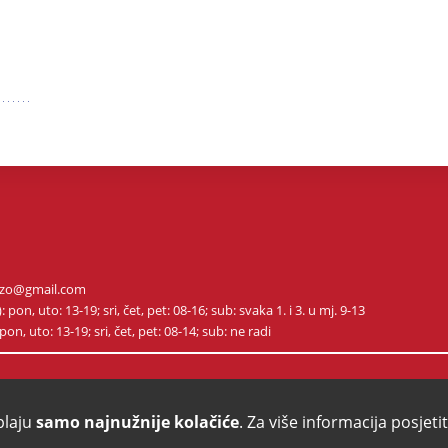
m.ozo@gmail.com
on, uto: 13-19; sri, čet, pet: 08-16; sub: svaka 1. i 3. u mj. 9-13
on, uto: 13-19; sri, čet, pet: 08-14; sub: ne radi
plaju
samo najnužnije kolačiće
. Za više informacija posjeti
/ MAPA STRANICA
/ IZJAVA O PRIVATNOSTI
/ KONTAKTIRAJTE NAS