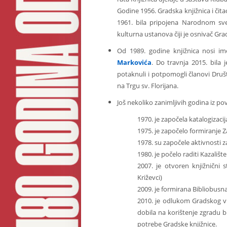
Godine 1956. Gradska knjižnica i čit
1961. bila pripojena Narodnom sve
kulturna ustanova čiji je osnivač Grad
Od 1989. godine knjižnica nosi im
Markovića
. Do travnja 2015. bila
potaknuli i potpomogli članovi Društ
na Trgu sv. Florijana.
Još nekoliko zanimljivih godina iz povi
1970. je započela katalogizaci
1975. je započelo formiranje 
1978. su započele aktivnosti za
1980. je počelo raditi Kazališt
2007. je otvoren knjižnični
Križevci)
2009. je formirana Bibliobusna
2010. je odlukom Gradskog vij
dobila na korištenje zgradu 
potrebe Gradske knjižnice.