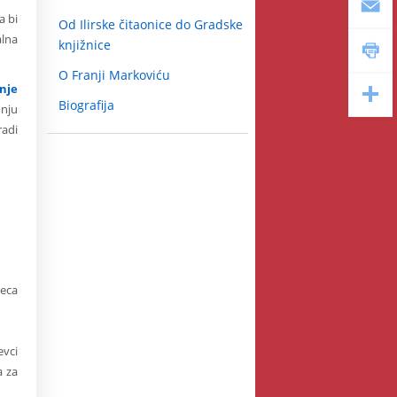
a bi
Od Ilirske čitaonice do Gradske
alna
knjižnice
O Franji Markoviću
nje
Biografija
dnju
radi
deca
evci
a za