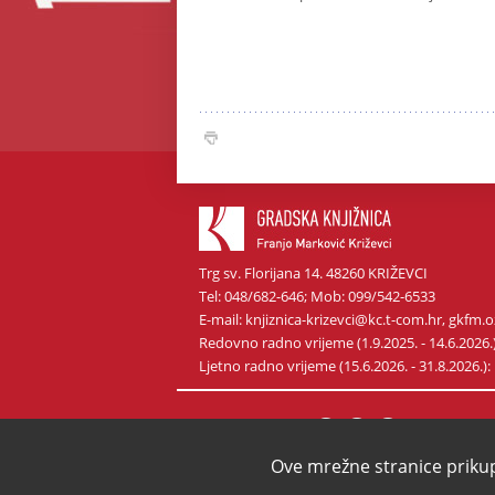
Trg sv. Florijana 14. 48260 KRIŽEVCI
Tel: 048/682-646; Mob: 099/542-6533
E-mail: knjiznica-krizevci@kc.t-com.hr, gkf
Redovno radno vrijeme (1.9.2025. - 14.6.2026.): p
Ljetno radno vrijeme (15.6.2026. - 31.8.2026.): p
Pratite nas na
Ove mrežne stranice priku
2012. sva prava pridržana
/ IMPRESSUM