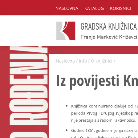
NASLOVNA
KATALOG
KORISNICI
Naslovna
/
Info
/
O knjižnici
/
Iz povijesti Kn
Knjižnica kontinuirano djeluje od 18
perioda Prvog i Drugog svjetskog rat
nije prestajala s radom i aktivnošću.
Godine 1861. godine mijenja naziv u
rata Knjižnica djeluje u sastavu Klu