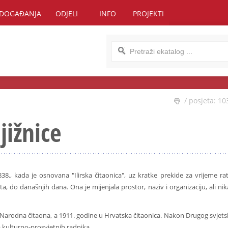
DOGAĐANJA
ODJELI
INFO
PROJEKTI
/ posjeta: 10
jižnice
38., kada je osnovana "Ilirska čitaonica", uz kratke prekide za vrijeme ra
a, do današnjih dana. Ona je mijenjala prostor, naziv i organizaciju, ali ni
 Narodna čitaona, a 1911. godine u Hrvatska čitaonica. Nakon Drugog svjet
ba kulturno-prosvjetnih radnika.