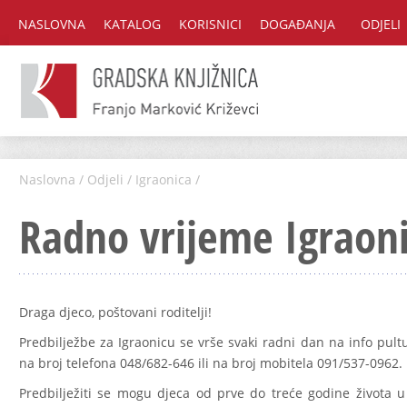
NASLOVNA
KATALOG
KORISNICI
DOGAĐANJA
ODJELI
Naslovna
/
Odjeli
/
Igraonica
/
Radno vrijeme Igraon
Draga djeco, poštovani roditelji!
Predbilježbe za Igraonicu se vrše svaki radni dan na info pult
na broj telefona 048/682-646 ili na broj mobitela 091/537-0962.
Predbilježiti se mogu djeca od prve do treće godine života u