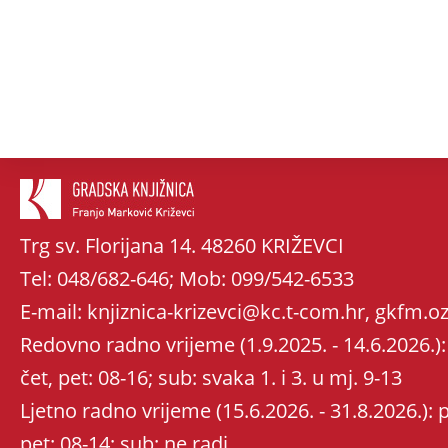
Trg sv. Florijana 14. 48260 KRIŽEVCI
Tel: 048/682-646; Mob: 099/542-6533
E-mail: knjiznica-krizevci@kc.t-com.hr, gkfm
Redovno radno vrijeme (1.9.2025. - 14.6.2026.): 
čet, pet: 08-16; sub: svaka 1. i 3. u mj. 9-13
Ljetno radno vrijeme (15.6.2026. - 31.8.2026.): po
pet: 08-14; sub: ne radi