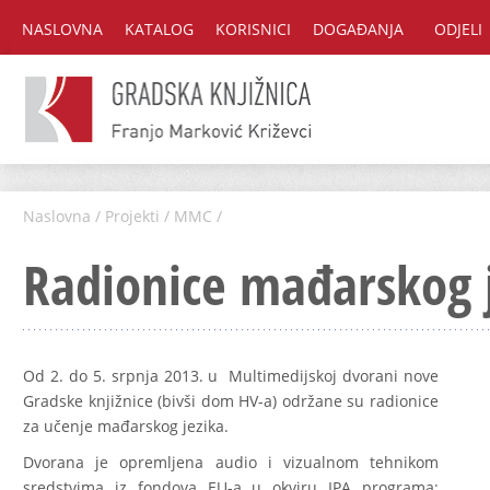
NASLOVNA
KATALOG
KORISNICI
DOGAĐANJA
ODJELI
Naslovna
/
Projekti
/
MMC
/
Radionice mađarskog 
Od 2. do 5. srpnja 2013. u Multimedijskoj dvorani nove
Gradske knjižnice (bivši dom HV-a) održane su radionice
za učenje mađarskog jezika.
Dvorana je opremljena audio i vizualnom tehnikom
sredstvima iz fondova EU-a u okviru IPA programa: