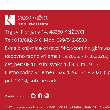
Trg sv. Florijana 14. 48260 KRIŽEVCI
Tel: 048/682-646; Mob: 099/542-6533
E-mail: knjiznica-krizevci@kc.t-com.hr, gkfm
Redovno radno vrijeme (1.9.2025. - 14.6.2026.): 
čet, pet: 08-16; sub: svaka 1. i 3. u mj. 9-13
Ljetno radno vrijeme (15.6.2026. - 31.8.2026.): po
pet: 08-14; sub: ne radi
Pratite nas na
2012. sva prava pridržana
/ IMPRESSUM
/ MAPA STRANICA
/ IZJA