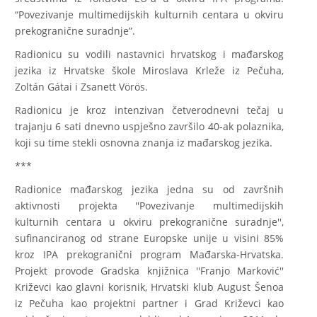
“Povezivanje multimedijskih kulturnih centara u okviru
prekogranične suradnje”.
Radionicu su vodili nastavnici hrvatskog i mađarskog
jezika iz Hrvatske škole Miroslava Krleže iz Pečuha,
Zoltán Gátai i Zsanett Vörös.
Radionicu je kroz intenzivan četverodnevni tečaj u
trajanju 6 sati dnevno uspješno završilo 40-ak polaznika,
koji su time stekli osnovna znanja iz mađarskog jezika.
***
Radionice mađarskog jezika jedna su od završnih
aktivnosti projekta ''Povezivanje multimedijskih
kulturnih centara u okviru prekogranične suradnje'',
sufinanciranog od strane Europske unije u visini 85%
kroz IPA prekogranični program Mađarska-Hrvatska.
Projekt provode Gradska knjižnica ''Franjo Marković''
Križevci kao glavni korisnik, Hrvatski klub August Šenoa
iz Pečuha kao projektni partner i Grad Križevci kao