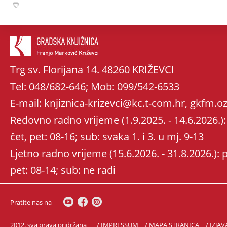
Trg sv. Florijana 14. 48260 KRIŽEVCI
Tel: 048/682-646; Mob: 099/542-6533
E-mail: knjiznica-krizevci@kc.t-com.hr, gkfm
Redovno radno vrijeme (1.9.2025. - 14.6.2026.): 
čet, pet: 08-16; sub: svaka 1. i 3. u mj. 9-13
Ljetno radno vrijeme (15.6.2026. - 31.8.2026.): po
pet: 08-14; sub: ne radi
Pratite nas na
2012. sva prava pridržana
/ IMPRESSUM
/ MAPA STRANICA
/ IZJA