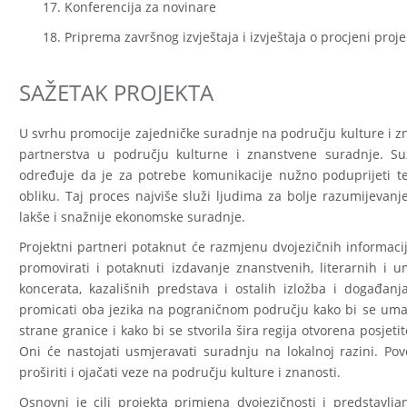
Konferencija za novinare
Priprema završnog izvještaja i izvještaja o procjeni proje
SAŽETAK PROJEKTA
U svrhu promocije zajedničke suradnje na području kulture i zna
partnerstva u području kulturne i znanstvene suradnje. S
određuje da je za potrebe komunikacije nužno poduprijeti t
obliku. Taj proces najviše služi ljudima za bolje razumijevan
lakše i snažnije ekonomske suradnje.
Projektni partneri potaknut će razmjenu dvojezičnih informaci
promovirati i potaknuti izdavanje znanstvenih, literarnih i um
koncerata, kazališnih predstava i ostalih izložba i događanja
promicati oba jezika na pograničnom području kako bi se uma
strane granice i kako bi se stvorila šira regija otvorena posjet
Oni će nastojati usmjeravati suradnju na lokalnoj razini. Pov
proširiti i ojačati veze na području kulture i znanosti.
Osnovni je cilj projekta primjena dvojezičnosti i predstavlja