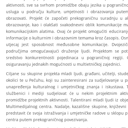
aktivnosti, sve sa svrhom promidžbe obaju jezika u pogranično
usluga u području kulture, umjetnosti i obrazovanja putem 
obrazovati. Projekt će započeti prekograničnu suradnju u a
obrazovanje, kao i olakšati svakodnevni oblik komunikacije m
komunikacijskim alatima. Ovaj će projekt omogućiti educiranje
informacije o kulturnim i obrazovnim temama kroz časopis. Osn
utjecaj jest sposobnost međusobne komunikacije. Dvojezi
područjima omogućavajući druženje ljudi. Projektom se poti
sredstvo konkurentnosti pojedinaca u pograničnoj regiji. 
osiguravanju jednakih mogućnosti u multietničkoj zajednici.
Ciljane su skupine projekta mladi ljudi, građani, učitelji, stude
okolici te u Pečuhu, koji su zainteresirani za sudjelovanje u
unapređenja kulturalnog i umjetničkog znanja i iskustava. Ta
službenici i mediji sudjelovat će u nekim projektnim akt
promidžbe projektnih aktivnosti. Talentirani mladi ljudi iz obj
Multimedijalnog centra. Nadalje, kazališne skupine, književni s
predstavit će svoja istraživanja i umjetničke radove u sklopu 
centra putem prekograničnog povezivanja.