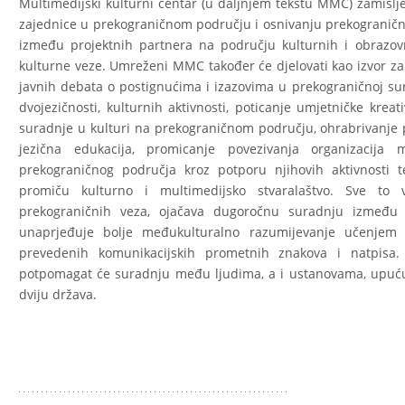
Multimedijski kulturni centar (u daljnjem tekstu MMC) zamišlje
zajednice u prekograničnom području i osnivanju prekograničn
između projektnih partnera na području kulturnih i obrazovn
kulturne veze. Umreženi MMC također će djelovati kao izvor za 
javnih debata o postignućima i izazovima u prekograničnoj sur
dvojezičnosti, kulturnih aktivnosti, poticanje umjetničke kreat
suradnje u kulturi na prekograničnom području, ohrabrivanje p
jezična edukacija, promicanje povezivanja organizacija
prekograničnog područja kroz potporu njihovih aktivnosti 
promiču kulturno i multimedijsko stvaralaštvo. Sve to 
prekograničnih veza, ojačava dugoročnu suradnju između
unaprjeđuje bolje međukulturalno razumijevanje učenjem 
prevedenih komunikacijskih prometnih znakova i natpisa
potpomagat će suradnju među ljudima, a i ustanovama, upućuju
dviju država.