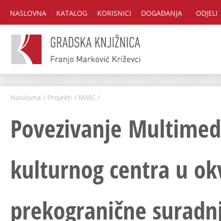
NASLOVNA
KATALOG
KORISNICI
DOGAĐANJA
ODJELI
Naslovna
/
Projekti
/
MMC
/
Povezivanje Multimed
kulturnog centra u ok
prekogranične suradn