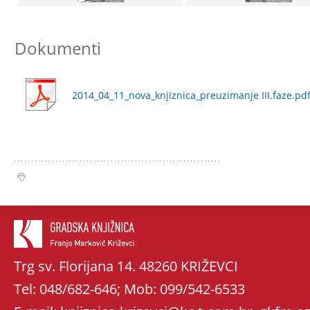
Dokumenti
2014_04_11_nova_knjiznica_preuzimanje III.faze.pdf,
Trg sv. Florijana 14. 48260 KRIŽEVCI
Tel: 048/682-646; Mob: 099/542-6533