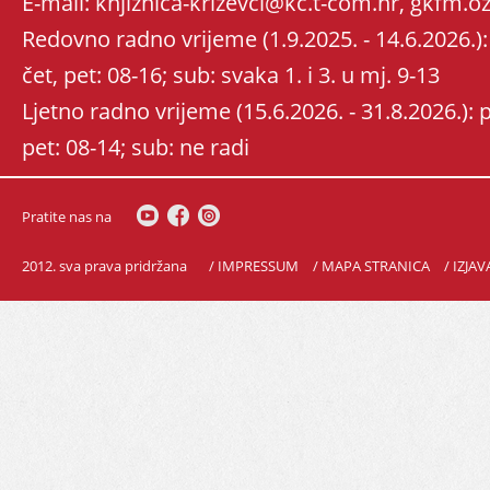
E-mail: knjiznica-krizevci@kc.t-com.hr, gkfm
Redovno radno vrijeme (1.9.2025. - 14.6.2026.): 
čet, pet: 08-16; sub: svaka 1. i 3. u mj. 9-13
Ljetno radno vrijeme (15.6.2026. - 31.8.2026.): po
pet: 08-14; sub: ne radi
Pratite nas na
2012. sva prava pridržana
/ IMPRESSUM
/ MAPA STRANICA
/ IZJA