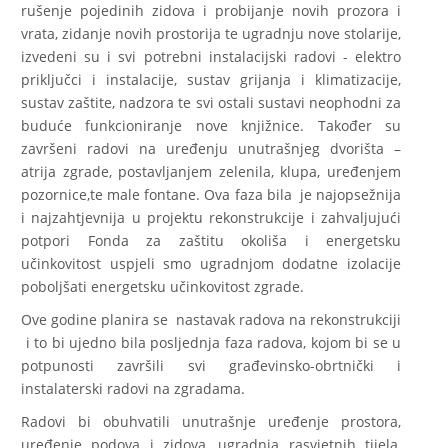
rušenje pojedinih zidova i probijanje novih prozora i
vrata, zidanje novih prostorija te ugradnju nove stolarije,
izvedeni su i svi potrebni instalacijski radovi - elektro
priključci i instalacije, sustav grijanja i klimatizacije,
sustav zaštite, nadzora te svi ostali sustavi neophodni za
buduće funkcioniranje nove knjižnice. Također su
završeni radovi na uređenju unutrašnjeg dvorišta –
atrija zgrade, postavljanjem zelenila, klupa, uređenjem
pozornice,te male fontane. Ova faza bila je najopsežnija
i najzahtjevnija u projektu rekonstrukcije i zahvaljujući
potpori Fonda za zaštitu okoliša i energetsku
učinkovitost uspjeli smo ugradnjom dodatne izolacije
poboljšati energetsku učinkovitost zgrade.
Ove godine planira se nastavak radova na rekonstrukciji
i to bi ujedno bila posljednja faza radova, kojom bi se u
potpunosti završili svi građevinsko-obrtnički i
instalaterski radovi na zgradama.
Radovi bi obuhvatili unutrašnje uređenje prostora,
uređenje podova i zidova, ugradnja rasvjetnih tijela,