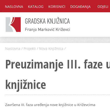
NASLOVNA
KATALOG
KORISNICI
DOGAĐANJA
ODJELI
Naslovna
/
Projekti
/
Nova Knjižnica
/
Preuzimanje III. faze
knjižnice
Završena III. faza uređenja nove knjižnice u Križevcima