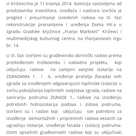
U Križevcima je 11.travnja 2014. komisija sastavljena od
predstavnika investitora, izvođača i nadzora izvršila je
pregled i preuzimanje izvedenih radova na III. fazi
rekonstrukcije prenamjene i uređenja Doma HV-a u
zgradu Gradske knjižnice „Franjo Marković“ Križevci i
multimedijskog kulturnog centra, na Florijanovom trgu
br. 14.
U III. fazi izvršeni su građevinsko obrtnički radovi prema
predviđenom troškovniku i sukladno projektu, koji
uključuju: radove na zamjeni vanjske stolarije na
ZGRADAMA 1. i 4., uređenje pročelja (fasada) svih
zgrada sa izvođenjem odgovarajuće toplinske izolacije u
svrhu poboljšanja toplinskih svojstava zgrada, radove na
saniranju podruma ZGRADE 1., radove na izvođenju
potrebnih hidroizolacija podova i zidova podruma.
Izvršeni su i radovi koji uključuju sve potrebno za
izvođenje demontažnih i pripremnih radova vezanih za
ugradnju stolarije, izvođenje fasada i izolaciji podruma.
Osim opsežnih građevinskih radova koji su uključivali