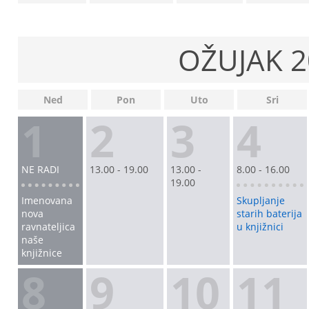
OŽUJAK 2
Ned
Pon
Uto
Sri
1
2
3
4
NE RADI
13.00 - 19.00
13.00 -
8.00 - 16.00
19.00
Imenovana
Skupljanje
nova
starih baterija
ravnateljica
u knjižnici
naše
knjižnice
8
9
10
11