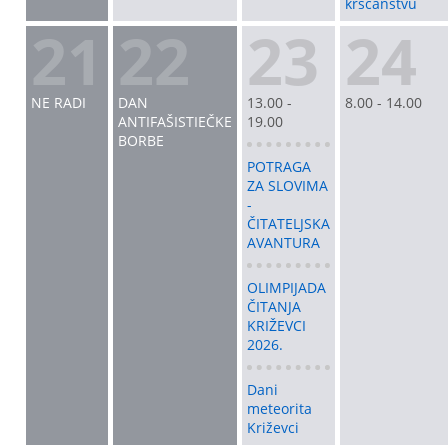
kršćanstvu
21
22
23
24
NE RADI
DAN
13.00 -
8.00 - 14.00
ANTIFAŠISTIEČKE
19.00
BORBE
POTRAGA
ZA SLOVIMA
-
ČITATELJSKA
AVANTURA
OLIMPIJADA
ČITANJA
KRIŽEVCI
2026.
Dani
meteorita
Križevci