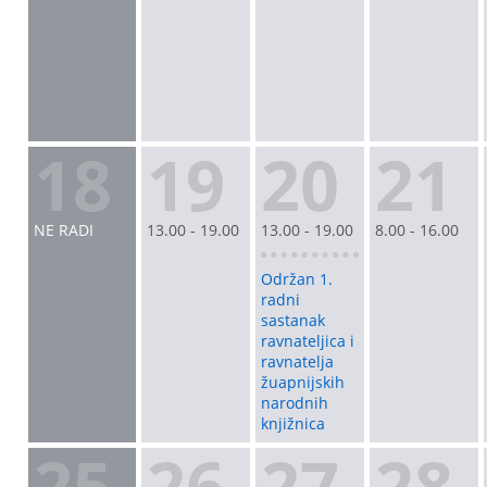
18
19
20
21
NE RADI
13.00 - 19.00
13.00 - 19.00
8.00 - 16.00
Održan 1.
radni
sastanak
ravnateljica i
ravnatelja
žuapnijskih
narodnih
knjižnica
25
26
27
28