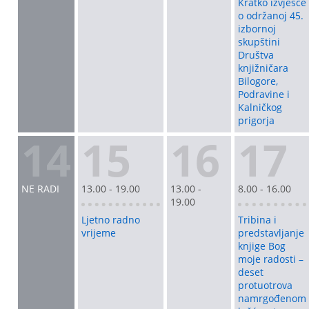
Kratko izvješće
o održanoj 45.
izbornoj
skupštini
Društva
knjižničara
Bilogore,
Podravine i
Kalničkog
prigorja
14
15
16
17
NE RADI
13.00 - 19.00
13.00 -
8.00 - 16.00
19.00
Ljetno radno
Tribina i
vrijeme
predstavljanje
knjige Bog
moje radosti –
deset
protuotrova
namrgođenom