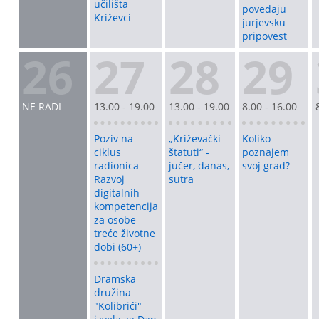
učilišta
povedaju
Križevci
jurjevsku
pripovest
26
27
28
29
NE RADI
13.00 - 19.00
13.00 - 19.00
8.00 - 16.00
Poziv na
„Križevački
Koliko
ciklus
štatuti“ -
poznajem
radionica
jučer, danas,
svoj grad?
Razvoj
sutra
digitalnih
kompetencija
za osobe
treće životne
dobi (60+)
Dramska
družina
"Kolibrići"