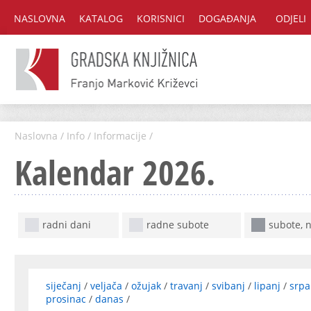
NASLOVNA
KATALOG
KORISNICI
DOGAĐANJA
ODJELI
Naslovna
/
Info
/
Informacije
/
Kalendar 2026.
radni dani
radne subote
subote, n
siječanj
/
veljača
/
ožujak
/
travanj
/
svibanj
/
lipanj
/
srpa
prosinac
/
danas
/