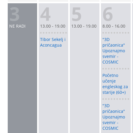
3
4
5
6
NE RADI
13.00 - 19.00
13.00 - 19.00
8.00 - 16.00
Tibor Sekelj i
"3D
Aconcagua
pričaonica"
Upoznajmo
svemir -
COSMIC
Početno
učenje
engleskog za
starije (60+)
"3D
pričaonica"
Upoznajmo
svemir -
COSMIC