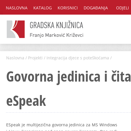
NASLOVNA
KATALOG
KORISNICI
DOGAĐANJA
ODJELI
Naslovna
/
Projekti
/
Integracija djece s poteškoćama
/
Govorna jedinica i čit
eSpeak
ESpeak je multijezična govorna jedinica za MS Windows