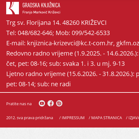
Trg sv. Florijana 14. 48260 KRIŽEVCI
Tel: 048/682-646; Mob: 099/542-6533
E-mail: knjiznica-krizevci@kc.t-com.hr, gkfm
Redovno radno vrijeme (1.9.2025. - 14.6.2026.): 
čet, pet: 08-16; sub: svaka 1. i 3. u mj. 9-13
Ljetno radno vrijeme (15.6.2026. - 31.8.2026.): po
pet: 08-14; sub: ne radi
Pratite nas na
2012. sva prava pridržana
/ IMPRESSUM
/ MAPA STRANICA
/ IZJA