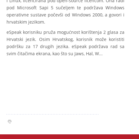
i Linux, licencirana pod open-source licencom. Ona radi
pod Microsoft Sapi 5 sučeljem te podržava Windows
operativne sustave počevši od Windows 2000, a govori i
hrvatskim jezikom.
eSpeak korisniku pruža mogućnost korištenja 2 glasa za
Hrvatski jezik. Osim Hrvatskog, korisnik može koristiti
podršku za 17 drugih jezika. eSpeak podržava rad sa
svim čitačima ekrana, kao što su Jaws, Hal, W...