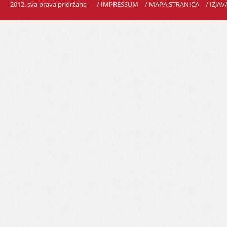
2012. sva prava pridržana
/ IMPRESSUM
/ MAPA STRANICA
/ IZJA