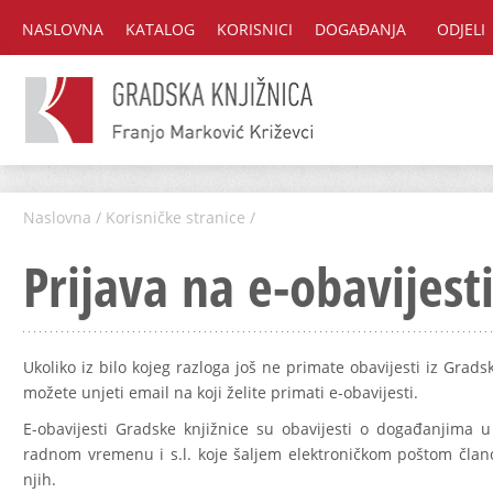
NASLOVNA
KATALOG
KORISNICI
DOGAĐANJA
ODJELI
Naslovna
/
Korisničke stranice
/
Prijava na e-obavijest
Ukoliko iz bilo kojeg razloga još ne primate obavijesti iz Gradsk
možete unjeti email na koji želite primati e-obavijesti.
E-obavijesti Gradske knjižnice su obavijesti o događanjima u 
radnom vremenu i s.l. koje šaljem elektroničkom poštom članov
njih.