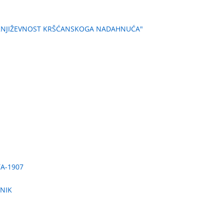
 KNJIŽEVNOST KRŠĆANSKOGA NADAHNUĆA"
TA-1907
RNIK