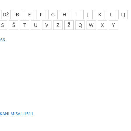
DŽ
Đ
E
F
G
H
I
J
K
L
LJ
S
Š
T
U
V
Z
Ž
Q
W
X
Y
66.
KANI MISAL-1511.