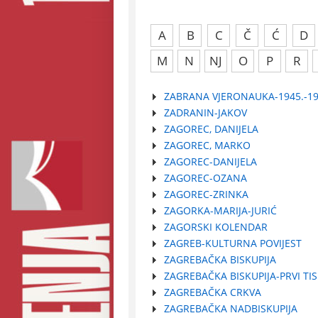
A
B
C
Č
Ć
D
M
N
NJ
O
P
R
ZABRANA VJERONAUKA-1945.-19
ZADRANIN-JAKOV
ZAGOREC, DANIJELA
ZAGOREC, MARKO
ZAGOREC-DANIJELA
ZAGOREC-OZANA
ZAGOREC-ZRINKA
ZAGORKA-MARIJA-JURIĆ
ZAGORSKI KOLENDAR
ZAGREB-KULTURNA POVIJEST
ZAGREBAČKA BISKUPIJA
ZAGREBAČKA BISKUPIJA-PRVI TIS
ZAGREBAČKA CRKVA
ZAGREBAČKA NADBISKUPIJA