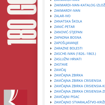
ZAKMARDI-IVAN-KATALOG IZLO
ZAKMARDY-IVAN
ZALAR-IVO
ZANATSKA ŠKOLA
ZANIĆ-PETAR
ZANOVIĆ-STJEPAN
ZAPADNA BOSNA
ZAPOŠLJAVANJE
ZARAZNE BOLESTI
ZASCHE-IVAN (1826.-1863.)
ZASLUŽNI HRVATI
ZASTAVE
ZAVIČAJ
ZAVIČAJNA ZBIRKA
ZAVIČAJNA ZBIRKA CRISIENSIA
ZAVIČAJNA ZBIRKA CRISIENSIA-K
ZAVIČAJNA ZBIRKA CRISIENSIA-
ZAVIČAJNI PISAC
ZAVIČAJNO STVARALAŠTVO-KRIŽ