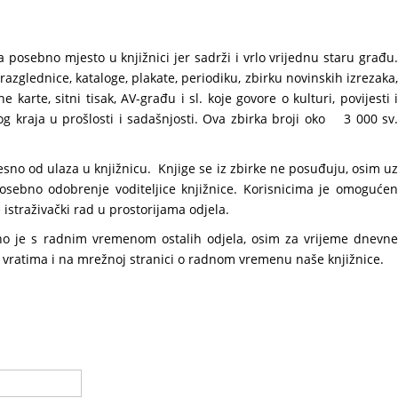
a posebno mjesto u knjižnici jer sadrži i vrlo vrijednu staru građu.
azglednice, kataloge, plakate, periodiku, zbirku novinskih izrezaka,
 karte, sitni tisak, AV-građu i sl. koje govore o kulturi, povijesti i
og kraja u prošlosti i sadašnjosti. Ova zbirka broji oko 3 000 sv.
desno od ulaza u knjižnicu. Knjige se iz zbirke ne posuđuju, osim uz
posebno odobrenje voditeljice knjižnice. Korisnicima je omogućen
istraživački rad u prostorijama odjela.
no je s radnim vremenom ostalih odjela, osim za vrijeme dnevne
 vratima i na mrežnoj stranici o radnom vremenu naše knjižnice.