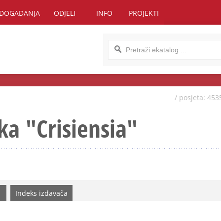
DOGAĐANJA
ODJELI
INFO
PROJEKTI
/ posjeta: 453
ka "Crisiensia"
Indeks izdavača