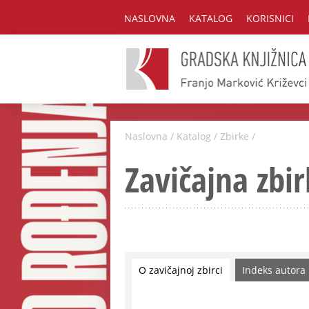
NASLOVNA
KATALOG
KORISNICI
Naslovna
/
Katalog
/
Zbirke
/
Zavičajna zbir
O zavičajnoj zbirci
Indeks autora