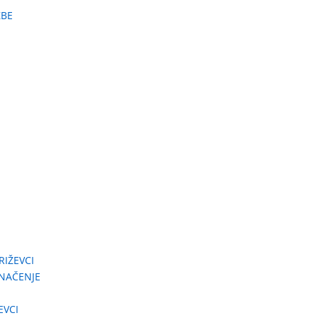
ŽBE
RIŽEVCI
ZNAČENJE
EVCI