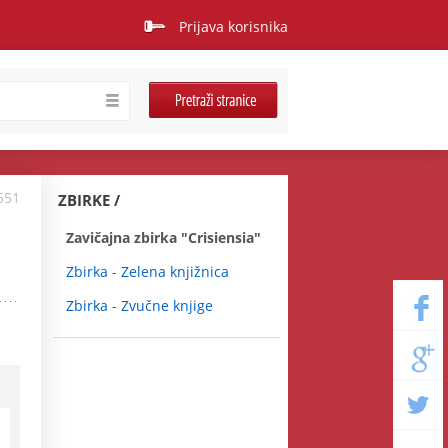
Prijava korisnika
551
ZBIRKE
Zavičajna zbirka "Crisiensia"
Zbirka - Zelena knjižnica
Zbirka - Zvučne knjige