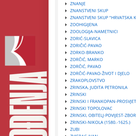
ZNANJE
ZNANSTVENI SKUP
ZNANSTVENI SKUP "HRVATSKA
ZOOHIGIJENA
ZOOLOGIJA-NAMETNICI
ZORIĆ-SLAVICA
ZORIČIĆ-PAVAO
ZORKO-BRANKO
ZORČIĆ, MARKO
ZORČIĆ, PAVAO
ZORČIĆ-PAVAO-ŽIVOT I DJELO
ZRAKOPLOVSTVO
ZRINSKA, JUDITA PETRONILA
ZRINSKI
ZRINSKI I FRANKOPAN-PROSVJE
ZRINSKI TOPOLOVAC
ZRINSKI, OBITELJ-POVIJEST-ZBO
ZRINSKI-NIKOLA (1580.-1625.)
ZUBI