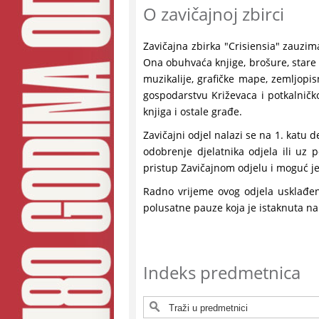
O zavičajnoj zbirci
Zavičajna zbirka "Crisiensia" zauzim
Ona obuhvaća knjige, brošure, stare r
muzikalije, grafičke mape, zemljopisne
gospodarstvu Križevaca i potkalničk
knjiga i ostale građe.
Zavičajni odjel nalazi se na 1. katu 
odobrenje djelatnika odjela ili uz 
pristup Zavičajnom odjelu i moguć je 
Radno vrijeme ovog odjela usklađe
polusatne pauze koja je istaknuta na
Indeks predmetnica