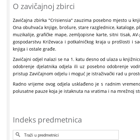
O zavičajnoj zbirci
Zavičajna zbirka "Crisiensia" zauzima posebno mjesto u knjiž
Ona obuhvaća knjige, brošure, stare razglednice, kataloge, pl
muzikalije, grafičke mape, zemljopisne karte, sitni tisak, AV-g
gospodarstvu Križevaca i potkalničkog kraja u prošlosti i s
knjiga i ostale građe.
Zavičajni odjel nalazi se na 1. katu desno od ulaza u knjižni
odobrenje djelatnika odjela ili uz posebno odobrenje vodi
pristup Zavičajnom odjelu i moguć je istraživački rad u prost
Radno vrijeme ovog odjela usklađeno je s radnim vremeno
polusatne pauze koja je istaknuta na vratima i na mrežnoj s
Indeks predmetnica