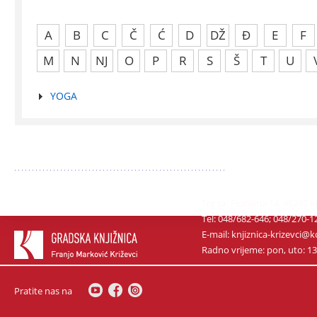
A
B
C
Č
Ć
D
DŽ
Đ
E
F
M
N
NJ
O
P
R
S
Š
T
U
YOGA
Trg sv. Florijana 14. 48260 
Tel: 048/682-646; 048/270-1
E-mail: knjiznica-krizevci
Radno vrijeme: pon, uto: 13-1
Pratite nas na