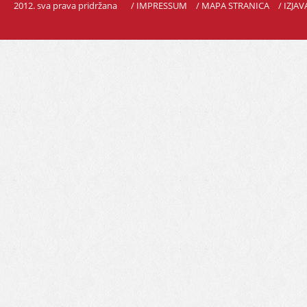
2012. sva prava pridržana
/ IMPRESSUM
/ MAPA STRANICA
/ IZJA