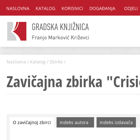
NASLOVNA
KATALOG
KORISNICI
DOGAĐANJA
ODJELI
Naslovna
/
Katalog
/
Zbirke
/
Zavičajna zbirka "Cris
O zavičajnoj zbirci
Indeks autora
Indeks izdavača