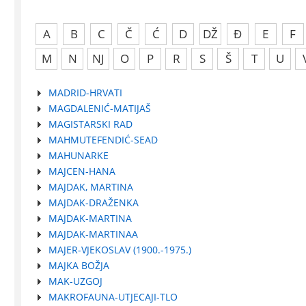
A
B
C
Č
Ć
D
DŽ
Đ
E
F
M
N
NJ
O
P
R
S
Š
T
U
MADRID-HRVATI
MAGDALENIĆ-MATIJAŠ
MAGISTARSKI RAD
MAHMUTEFENDIĆ-SEAD
MAHUNARKE
MAJCEN-HANA
MAJDAK, MARTINA
MAJDAK-DRAŽENKA
MAJDAK-MARTINA
MAJDAK-MARTINAA
MAJER-VJEKOSLAV (1900.-1975.)
MAJKA BOŽJA
MAK-UZGOJ
MAKROFAUNA-UTJECAJI-TLO