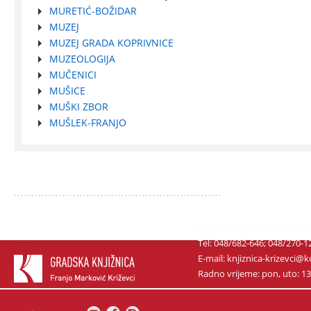
MURETIĆ-BOŽIDAR
MUZEJ
MUZEJ GRADA KOPRIVNICE
MUZEOLOGIJA
MUČENICI
MUŠICE
MUŠKI ZBOR
MUŠLEK-FRANJO
Trg sv. Florijana 14. 48260 
Tel: 048/682-646; 048/270-1
E-mail: knjiznica-krizevci
Radno vrijeme: pon, uto: 13-1