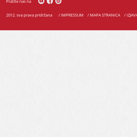
Pratite nas na
2012. sva prava pridržana
/ IMPRESSUM
/ MAPA STRANICA
/ IZJA