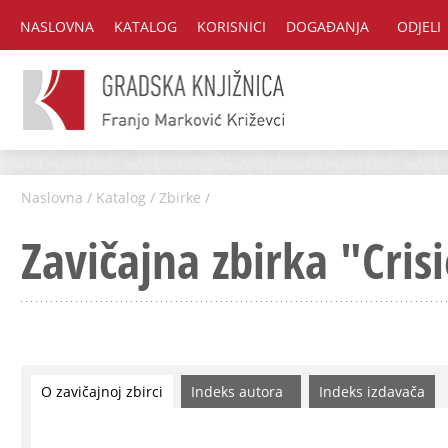
NASLOVNA
KATALOG
KORISNICI
DOGAĐANJA
ODJELI
Naslovna
/
Katalog
/
Zbirke
/
Zavičajna zbirka "Cris
O zavičajnoj zbirci
Indeks autora
Indeks izdavača