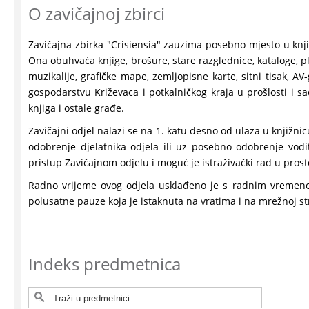
O zavičajnoj zbirci
Zavičajna zbirka "Crisiensia" zauzima posebno mjesto u knjiž
Ona obuhvaća knjige, brošure, stare razglednice, kataloge, pl
muzikalije, grafičke mape, zemljopisne karte, sitni tisak, AV-g
gospodarstvu Križevaca i potkalničkog kraja u prošlosti i s
knjiga i ostale građe.
Zavičajni odjel nalazi se na 1. katu desno od ulaza u knjižni
odobrenje djelatnika odjela ili uz posebno odobrenje vodi
pristup Zavičajnom odjelu i moguć je istraživački rad u prost
Radno vrijeme ovog odjela usklađeno je s radnim vremeno
polusatne pauze koja je istaknuta na vratima i na mrežnoj s
Indeks predmetnica