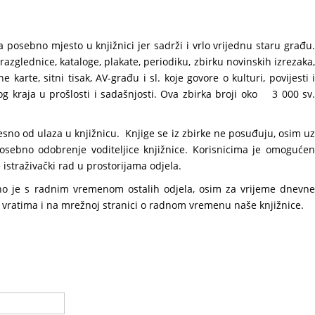
a posebno mjesto u knjižnici jer sadrži i vrlo vrijednu staru građu.
azglednice, kataloge, plakate, periodiku, zbirku novinskih izrezaka,
 karte, sitni tisak, AV-građu i sl. koje govore o kulturi, povijesti i
og kraja u prošlosti i sadašnjosti. Ova zbirka broji oko 3 000 sv.
desno od ulaza u knjižnicu. Knjige se iz zbirke ne posuđuju, osim uz
posebno odobrenje voditeljice knjižnice. Korisnicima je omogućen
istraživački rad u prostorijama odjela.
no je s radnim vremenom ostalih odjela, osim za vrijeme dnevne
 vratima i na mrežnoj stranici o radnom vremenu naše knjižnice.