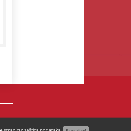
te stranicu:
zaštita podataka
.
Razumijem!