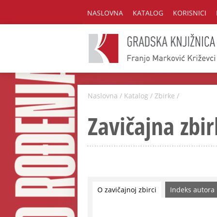
NASLOVNA
KATALOG
KORISNICI
Naslovna
/
Katalog
/
Zbirke
/
Zavičajna zbir
O zavičajnoj zbirci
Indeks autora