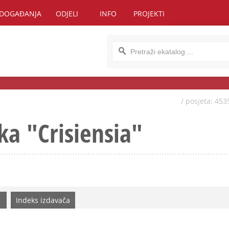
DOGAĐANJA
ODJELI
INFO
PROJEKTI
/ posjeta: 453
ka "Crisiensia"
Indeks izdavača