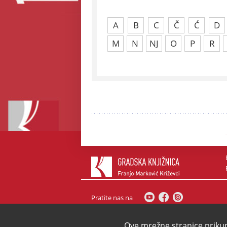
A
B
C
Č
Ć
D
M
N
NJ
O
P
R
Pratite nas na
2012. sva prava pridržana
/ IMPRESSUM
Ove mrežne stranice priku