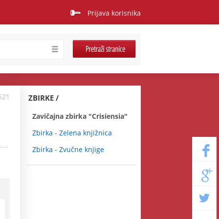
Prijava korisnika
521
ZBIRKE
Zavičajna zbirka "Crisiensia"
Zbirka - Zelena knjižnica
Zbirka - Zvučne knjige