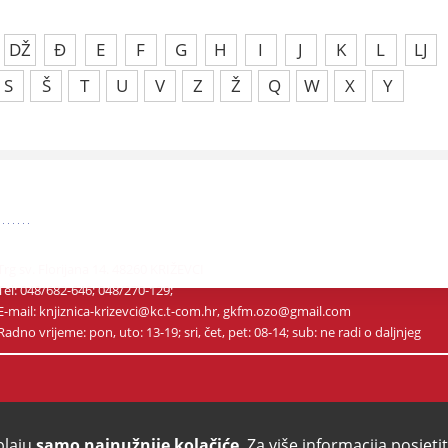
DŽ
Đ
E
F
G
H
I
J
K
L
LJ
S
Š
T
U
V
Z
Ž
Q
W
X
Y
Trg sv. Florijana 14. 48260 KRIŽEVCI
Tel: 048/682-646; 048/270-129;
E-mail: knjiznica-krizevci@kc.t-com.hr, gkfm.ozo@gmail.com
Radno vrijeme: pon, uto: 13-19; sri, čet, pet: 08-14; sub: ne radi o daljnjeg
/ MAPA STRANICA
/ IZJAVA O PRIVATNOSTI
/ KONTAKTIRAJTE NAS
plaju
samo najnužnije kolačiće
. Za više informacija posjeti