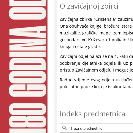
O zavičajnoj zbirci
Zavičajna zbirka "Crisiensia" zauzim
Ona obuhvaća knjige, brošure, stare r
muzikalije, grafičke mape, zemljopisne
gospodarstvu Križevaca i potkalničk
knjiga i ostale građe.
Zavičajni odjel nalazi se na 1. katu 
odobrenje djelatnika odjela ili uz 
pristup Zavičajnom odjelu i moguć je 
Radno vrijeme ovog odjela usklađe
polusatne pauze koja je istaknuta na
Indeks predmetnica