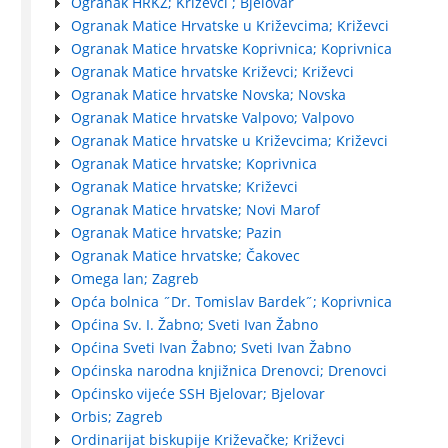
Ogranak HRKZ; Križevci ; Bjelovar
Ogranak Matice Hrvatske u Križevcima; Križevci
Ogranak Matice hrvatske Koprivnica; Koprivnica
Ogranak Matice hrvatske Križevci; Križevci
Ogranak Matice hrvatske Novska; Novska
Ogranak Matice hrvatske Valpovo; Valpovo
Ogranak Matice hrvatske u Križevcima; Križevci
Ogranak Matice hrvatske; Koprivnica
Ogranak Matice hrvatske; Križevci
Ogranak Matice hrvatske; Novi Marof
Ogranak Matice hrvatske; Pazin
Ogranak Matice hrvatske; Čakovec
Omega lan; Zagreb
Opća bolnica ˝Dr. Tomislav Bardek˝; Koprivnica
Općina Sv. I. Žabno; Sveti Ivan Žabno
Općina Sveti Ivan Žabno; Sveti Ivan Žabno
Općinska narodna knjižnica Drenovci; Drenovci
Općinsko vijeće SSH Bjelovar; Bjelovar
Orbis; Zagreb
Ordinarijat biskupije Križevačke; Križevci