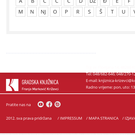
A
B
C
Č
Ć
D
DŽ
Đ
E
F
M
N
NJ
O
P
R
S
Š
T
U
Trg sv. Florijana 14. 48260 
Tel: 048/682-646; 048/270-1
E-mail: knjiznica-krizevci
Radno vrijeme: pon, uto: 13-1
Pratite nas na
2012. sva prava pridržana
/ IMPRESSUM
/ MAPA STRANICA
/ IZJA