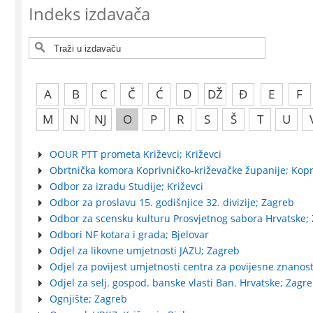
Indeks izdavača
A
B
C
Č
Ć
D
DŽ
Đ
E
F
M
N
NJ
O
P
R
S
Š
T
U
OOUR PTT prometa Križevci; Križevci
Obrtnička komora Koprivničko-križevačke županije; Kopr
Odbor za izradu Studije; Križevci
Odbor za proslavu 15. godišnjice 32. divizije; Zagreb
Odbor za scensku kulturu Prosvjetnog sabora Hrvatske;
Odbori NF kotara i grada; Bjelovar
Odjel za likovne umjetnosti JAZU; Zagreb
Odjel za povijest umjetnosti centra za povijesne znanost
Odjel za selj. gospod. banske vlasti Ban. Hrvatske; Zagr
Ognjište; Zagreb