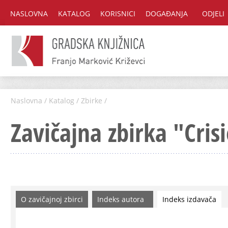
NASLOVNA
KATALOG
KORISNICI
DOGAĐANJA
ODJELI
Naslovna
/
Katalog
/
Zbirke
/
Zavičajna zbirka "Cris
O zavičajnoj zbirci
Indeks autora
Indeks izdavača