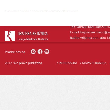
Trg sv. Florijana 14. 48260 
Tel: 048/682-646; 048/270-1
E-mail: knjiznica-krizevci
Radno vrijeme: pon, uto: 13-1
Pratite nas na
2012. sva prava pridržana
/ IMPRESSUM
/ MAPA STRANICA