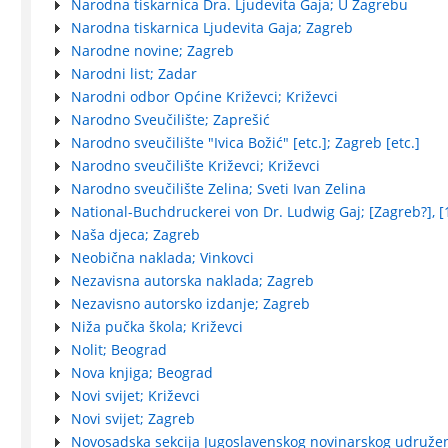
Narodna tiskarnica Dra. Ljudevita Gaja; U Zagrebu
Narodna tiskarnica Ljudevita Gaja; Zagreb
Narodne novine; Zagreb
Narodni list; Zadar
Narodni odbor Općine Križevci; Križevci
Narodno Sveučilište; Zaprešić
Narodno sveučilište "Ivica Božić" [etc.]; Zagreb [etc.]
Narodno sveučilište Križevci; Križevci
Narodno sveučilište Zelina; Sveti Ivan Zelina
National-Buchdruckerei von Dr. Ludwig Gaj; [Zagreb?], 
Naša djeca; Zagreb
Neobična naklada; Vinkovci
Nezavisna autorska naklada; Zagreb
Nezavisno autorsko izdanje; Zagreb
Niža pučka škola; Križevci
Nolit; Beograd
Nova knjiga; Beograd
Novi svijet; Križevci
Novi svijet; Zagreb
Novosadska sekcija Jugoslavenskog novinarskog udružen