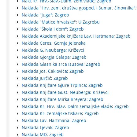
Nakl. kr. Hrv.-Slav.-Dalm. zem.vlade; Zagreb
Naklada "Hrv. zem. društva gospod. i šumar. činovnika";
Naklada "Juga"; Zagreb
Naklada "Matice hrvatske"; U Zagrebu
Naklada "Škola i dom"; Zagreb
Naklada Akademijske knjižare Lav. Hartmana; Zagreb
Naklada Ceres; Gornja Jelenska
Naklada G. Neuberga; Križevci
Naklada Gjorgja Ćelapa; Zagreb
Naklada Glasnika srca Isusova; Zagreb
Naklada Jos. Čaklovića; Zagreb
Naklada Jurčić; Zagreb
Naklada Knjižare Gjure Trpinca; Zagreb
Naklada Knjižare Gust. Neuberga; Križevci
Naklada Knjižare Mirka Breyera; Zagreb
Naklada Kr. Hrv.-Slav.-Dalm zemaljske vlade; Zagreb
Naklada Kr. zemaljske tiskare; Zagreb
Naklada Lav. Hartmana; Zagreb
Naklada Ljevak; Zagreb
Naklada MD; Zagreb