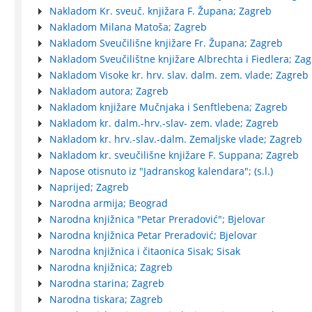
Nakladom Kr. sveuč. knjižara F. Župana; Zagreb
Nakladom Milana Matoša; Zagreb
Nakladom Sveučilišne knjižare Fr. Župana; Zagreb
Nakladom Sveučilištne knjižare Albrechta i Fiedlera; Za
Nakladom Visoke kr. hrv. slav. dalm. zem. vlade; Zagreb
Nakladom autora; Zagreb
Nakladom knjižare Mučnjaka i Senftlebena; Zagreb
Nakladom kr. dalm.-hrv.-slav- zem. vlade; Zagreb
Nakladom kr. hrv.-slav.-dalm. Zemaljske vlade; Zagreb
Nakladom kr. sveučilišne knjižare F. Suppana; Zagreb
Napose otisnuto iz "Jadranskog kalendara"; (s.l.)
Naprijed; Zagreb
Narodna armija; Beograd
Narodna knjižnica "Petar Preradović"; Bjelovar
Narodna knjižnica Petar Preradović; Bjelovar
Narodna knjižnica i čitaonica Sisak; Sisak
Narodna knjižnica; Zagreb
Narodna starina; Zagreb
Narodna tiskara; Zagreb