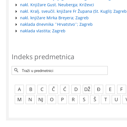
nakl. Knjižare Gust. Neuberga; Križevci
nakl. Kralj. sveučil. knjižare Fr Župana (St. Kugli); Zagreb
nakl. knjižare Mirka Breyera; Zagreb
naklada dnevnika ˝Hrvatstvo˝; Zagreb
naklada vlastita; Zagreb
Indeks predmetnica
A
B
C
Č
Ć
D
DŽ
Đ
E
F
M
N
NJ
O
P
R
S
Š
T
U