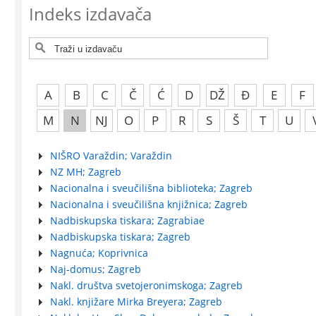
Indeks izdavača
A
B
C
Č
Ć
D
DŽ
Đ
E
F
M
N
NJ
O
P
R
S
Š
T
U
NIŠRO Varaždin; Varaždin
NZ MH; Zagreb
Nacionalna i sveučilišna biblioteka; Zagreb
Nacionalna i sveučilišna knjižnica; Zagreb
Nadbiskupska tiskara; Zagrabiae
Nadbiskupska tiskara; Zagreb
Nagnuća; Koprivnica
Naj-domus; Zagreb
Nakl. društva svetojeronimskoga; Zagreb
Nakl. knjižare Mirka Breyera; Zagreb