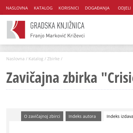
NASLOVNA
KATALOG
KORISNICI
DOGAĐANJA
ODJELI
Naslovna
/
Katalog
/
Zbirke
/
Zavičajna zbirka "Cris
O zavičajnoj zbirci
Indeks autora
Indeks izdav