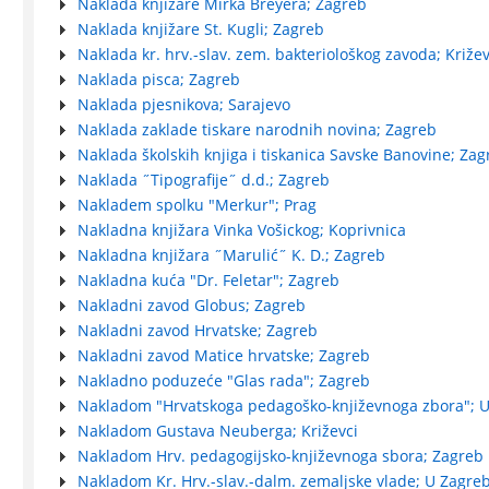
Naklada knjižare Mirka Breyera; Zagreb
Naklada knjižare St. Kugli; Zagreb
Naklada kr. hrv.-slav. zem. bakteriološkog zavoda; Križev
Naklada pisca; Zagreb
Naklada pjesnikova; Sarajevo
Naklada zaklade tiskare narodnih novina; Zagreb
Naklada školskih knjiga i tiskanica Savske Banovine; Zag
Naklada ˝Tipografije˝ d.d.; Zagreb
Nakladem spolku "Merkur"; Prag
Nakladna knjižara Vinka Vošickog; Koprivnica
Nakladna knjižara ˝Marulić˝ K. D.; Zagreb
Nakladna kuća "Dr. Feletar"; Zagreb
Nakladni zavod Globus; Zagreb
Nakladni zavod Hrvatske; Zagreb
Nakladni zavod Matice hrvatske; Zagreb
Nakladno poduzeće "Glas rada"; Zagreb
Nakladom "Hrvatskoga pedagoško-književnoga zbora"; 
Nakladom Gustava Neuberga; Križevci
Nakladom Hrv. pedagogijsko-književnoga sbora; Zagreb
Nakladom Kr. Hrv.-slav.-dalm. zemaljske vlade; U Zagre