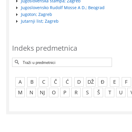
Jugoslovenska štampa; Zagreb
Jugoslovensko Rudolf Mosse A D.; Beograd
Jugoton; Zagreb
Jutarnji list; Zagreb
Indeks predmetnica
A
B
C
Č
Ć
D
DŽ
Đ
E
F
M
N
NJ
O
P
R
S
Š
T
U