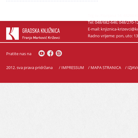
Trg sv. Florijana 14. 48260 
Tel: 048/682-646; 048/270-1
E-mail: knjiznica-krizevci
Radno vrijeme: pon, uto: 13-1
Pratite nas na
2012. sva prava pridržana
/ IMPRESSUM
/ MAPA STRANICA
/ IZJA