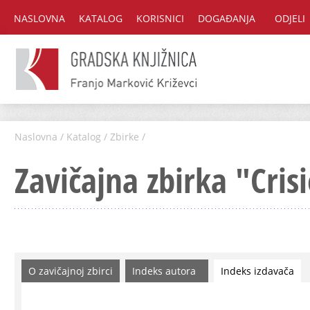
NASLOVNA
KATALOG
KORISNICI
DOGAĐANJA
ODJELI
Naslovna
/
Katalog
/
Zbirke
/
Zavičajna zbirka "Cris
O zavičajnoj zbirci
Indeks autora
Indeks izdavača