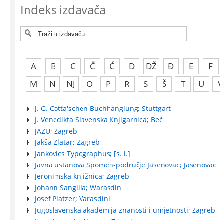
Indeks izdavača
A
B
C
Č
Ć
D
DŽ
Đ
E
F
M
N
NJ
O
P
R
S
Š
T
U
J. G. Cotta'schen Buchhanglung; Stuttgart
J. Venedikta Slavenska Knjigarnica; Beč
JAZU; Zagreb
Jakša Zlatar; Zagreb
Jankovics Typographus; [s. l.]
Javna ustanova Spomen-područje Jasenovac; Jasenovac
Jeronimska knjižnica; Zagreb
Johann Sangilla; Warasdin
Josef Platzer; Varasdini
Jugoslavenska akademija znanosti i umjetnosti; Zagreb