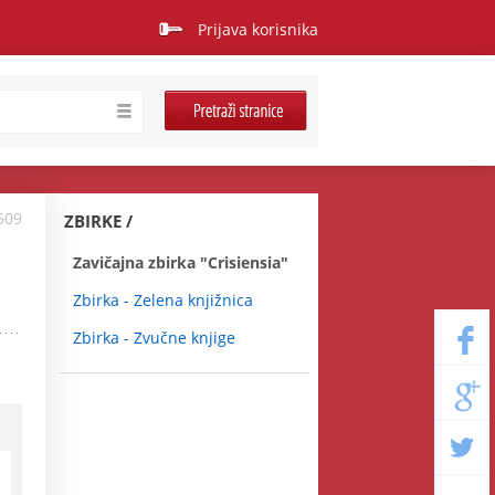
Prijava korisnika
509
ZBIRKE
Zavičajna zbirka "Crisiensia"
Zbirka - Zelena knjižnica
Zbirka - Zvučne knjige