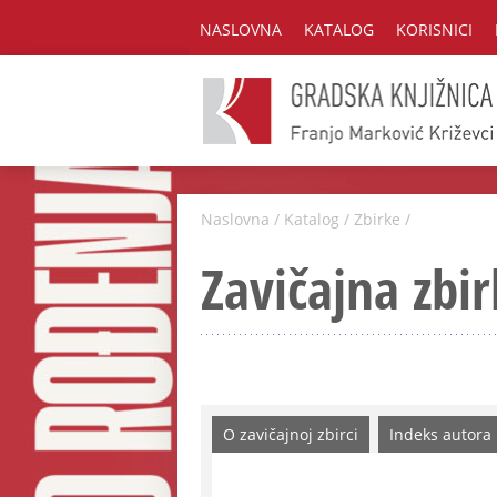
NASLOVNA
KATALOG
KORISNICI
Naslovna
/
Katalog
/
Zbirke
/
Zavičajna zbir
O zavičajnoj zbirci
Indeks autora