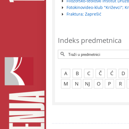
Filozofsko-teološki institut Druž
Fotokinovideo-klub "Križevci"; Kr
Fraktura; Zaprešić
Indeks predmetnica
A
B
C
Č
Ć
D
M
N
NJ
O
P
R