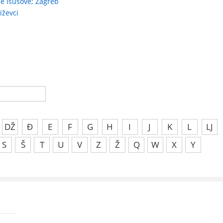
be Isusove; Zagreb
iževci
DŽ
Đ
E
F
G
H
I
J
K
L
LJ
S
Š
T
U
V
Z
Ž
Q
W
X
Y