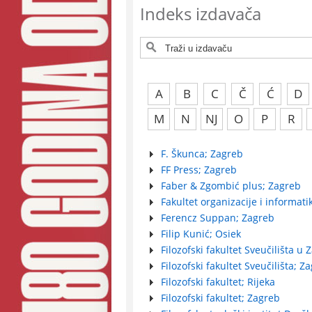
Indeks izdavača
A
B
C
Č
Ć
D
M
N
NJ
O
P
R
F. Škunca; Zagreb
FF Press; Zagreb
Faber & Zgombić plus; Zagreb
Fakultet organizacije i informati
Ferencz Suppan; Zagreb
Filip Kunić; Osiek
Filozofski fakultet Sveučilišta u
Filozofski fakultet Sveučilišta; Z
Filozofski fakultet; Rijeka
Filozofski fakultet; Zagreb