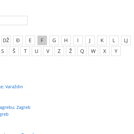
DŽ
Đ
E
F
G
H
I
J
K
L
LJ
S
Š
T
U
V
Z
Ž
Q
W
X
Y
ke; Varaždin
 Zagrebu; Zagreb
agreb