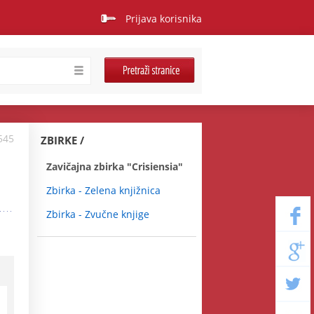
Prijava korisnika
545
ZBIRKE
Zavičajna zbirka "Crisiensia"
Zbirka - Zelena knjižnica
Zbirka - Zvučne knjige