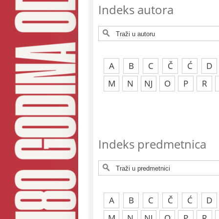
Indeks autora
A
B
C
Č
Ć
D
M
N
NJ
O
P
R
Indeks predmetnica
A
B
C
Č
Ć
D
M
N
NJ
O
P
R