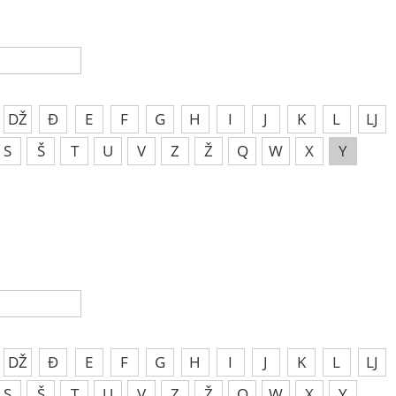
DŽ
Đ
E
F
G
H
I
J
K
L
LJ
S
Š
T
U
V
Z
Ž
Q
W
X
Y
DŽ
Đ
E
F
G
H
I
J
K
L
LJ
S
Š
T
U
V
Z
Ž
Q
W
X
Y