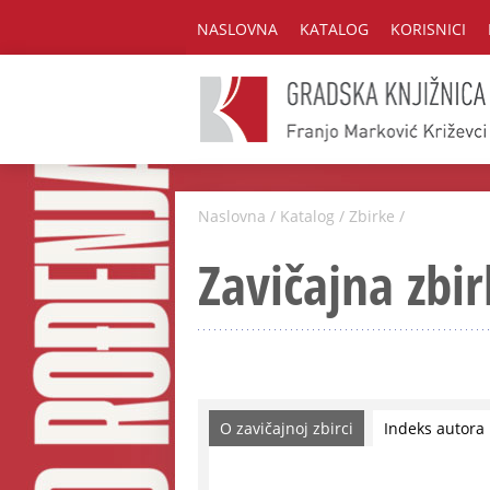
NASLOVNA
KATALOG
KORISNICI
Naslovna
/
Katalog
/
Zbirke
/
Zavičajna zbir
O zavičajnoj zbirci
Indeks autora