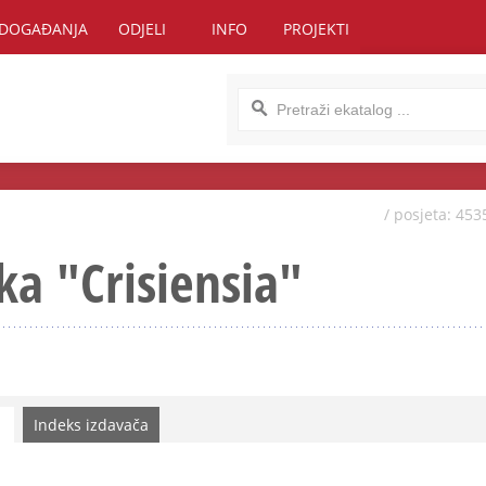
DOGAĐANJA
ODJELI
INFO
PROJEKTI
/ posjeta: 453
ka "Crisiensia"
Indeks izdavača