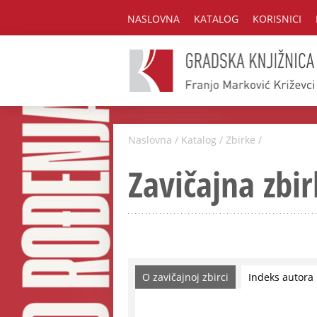
NASLOVNA
KATALOG
KORISNICI
Naslovna
/
Katalog
/
Zbirke
/
Zavičajna zbir
O zavičajnoj zbirci
Indeks autora