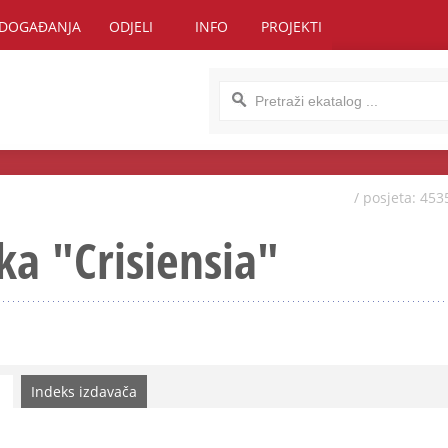
DOGAĐANJA
ODJELI
INFO
PROJEKTI
/ posjeta: 453
ka "Crisiensia"
Indeks izdavača