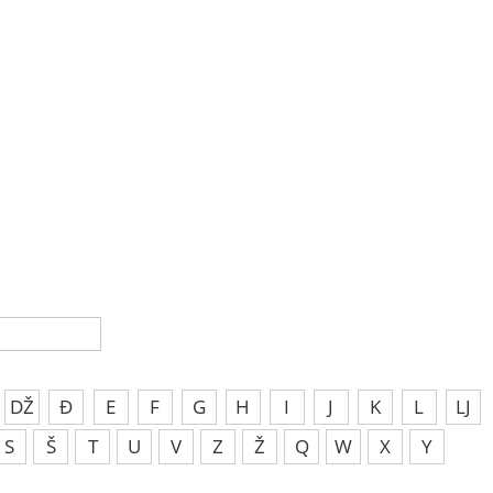
DŽ
Đ
E
F
G
H
I
J
K
L
LJ
S
Š
T
U
V
Z
Ž
Q
W
X
Y