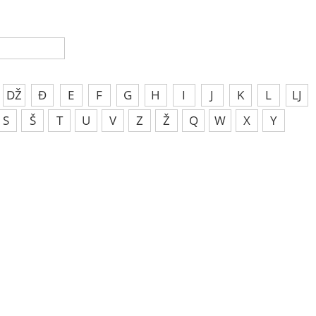
DŽ
Đ
E
F
G
H
I
J
K
L
LJ
S
Š
T
U
V
Z
Ž
Q
W
X
Y