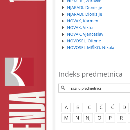
NIEMČIĆ, Zdravko
NJARADI, Dionisije
NJARADI, Dionizije
NOVAK, Karmen
NOVAK, Viktor
NOVAK, Vjenceslav
NOVOSEL, Ottone
NOVOSEL-MIŠKO, Nikola
Indeks predmetnica
A
B
C
Č
Ć
D
M
N
NJ
O
P
R