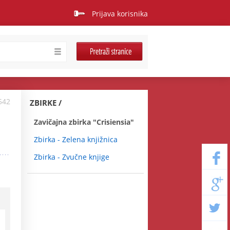
Prijava korisnika
542
ZBIRKE
Zavičajna zbirka "Crisiensia"
Zbirka - Zelena knjižnica
Zbirka - Zvučne knjige