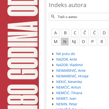
Indeks autora
A
B
C
Č
Ć
D
M
N
NJ
O
P
R
NA putu do
NAZOR, Ante
NAZOR, Vladimir
NEIMAREVIĆ, Ante
NEIMAREVIĆ, Hrvoje
NEKIĆ, Nevenka
NEMČIĆ, Antun
NEMČIĆ, Tihana
NEMET, Ivan
NENIN, Petar