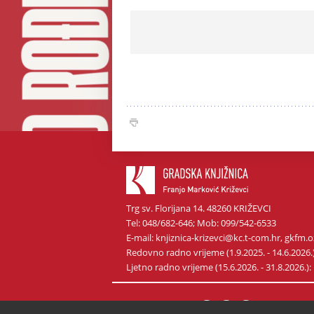
Trg sv. Florijana 14. 48260 KRIŽEVCI
Tel: 048/682-646; Mob: 099/542-6533
E-mail: knjiznica-krizevci@kc.t-com.hr, gkf
Redovno radno vrijeme (1.9.2025. - 14.6.2026.): p
Ljetno radno vrijeme (15.6.2026. - 31.8.2026.): p
Pratite nas na