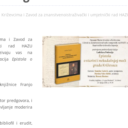
 Križevcima i Zavod za znanstvenoistraživački i umjetnički rad HAZ
ima i Zavod za
nički rad HAZU
ozivaju vas na
rocija
Epistola o
njižnice Franjo
utor predgovora, i
avljanje moderira
ibliofil i erudit,