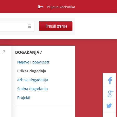
Prijava korisnika
117
DOGAĐANJA
Najave i obavijesti
Prikaz događaja
Arhiva događanja
Stalna događanja
Projekti