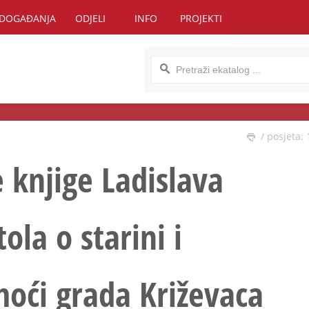
DOGAĐANJA
ODJELI
INFO
PROJEKTI
/ posjeta: 
 knjige Ladislava
ola o starini i
oći grada Križevaca