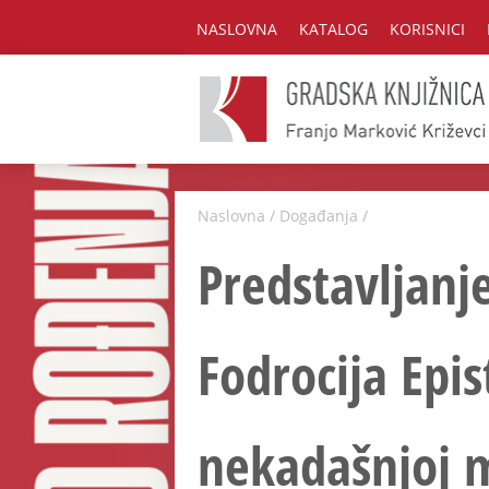
NASLOVNA
KATALOG
KORISNICI
Naslovna
/
Događanja
/
Predstavljanje
Fodrocija Epist
nekadašnjoj m