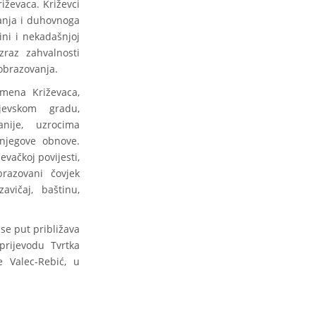
iževaca. Križevci
vanja i duhovnoga
ini i nekadašnjoj
raz zahvalnosti
 obrazovanja.
imena Križevaca,
jevskom gradu,
nije, uzrocima
njegove obnove.
evačkoj povijesti,
razovani čovjek
avičaj, baštinu,
 se put približava
rijevodu Tvrtka
 Valec-Rebić, u