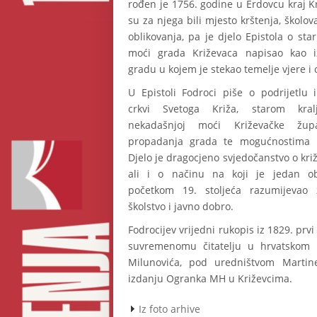
rođen je 1756. godine u Erdovcu kraj Kr
su za njega bili mjesto krštenja, školo
oblikovanja, pa je djelo Epistola o star
moći grada Križevaca napisao kao iz
gradu u kojem je stekao temelje vjere i
U Epistoli Fodroci piše o podrijetlu 
crkvi Svetoga Križa, starom kral
nekadašnjoj moći Križevačke župa
propadanja grada te mogućnostima 
Djelo je dragocjeno svjedočanstvo o križ
ali i o načinu na koji je jedan ob
početkom 19. stoljeća razumijevao z
školstvo i javno dobro.
Fodrocijev vrijedni rukopis iz 1829. prvi
suvremenomu čitatelju u hrvatskom p
Milunovića, pod uredništvom Martine
izdanju Ogranka MH u Križevcima.
Iz foto arhive