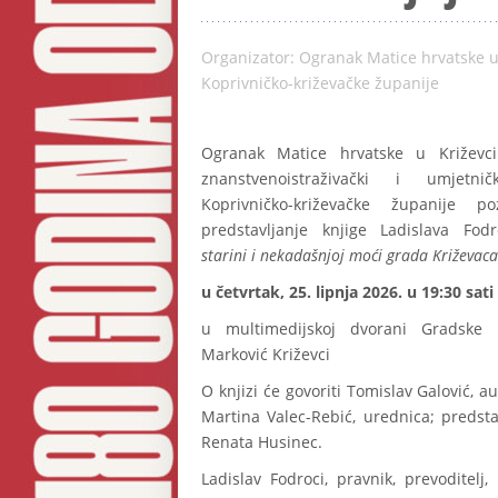
Organizator: Ogranak Matice hrvatske u
Koprivničko-križevačke županije
Ogranak Matice hrvatske u Križevc
znanstvenoistraživački i umjet
Koprivničko-križevačke županije p
predstavljanje knjige Ladislava Fod
starini i nekadašnjoj moći grada Križevaca
u četvrtak, 25. lipnja 2026. u 19:30 sati
u multimedijskoj dvorani Gradske k
Marković Križevci
O knjizi će govoriti Tomislav Galović, a
Martina Valec-Rebić, urednica; predst
Renata Husinec.
Ladislav Fodroci, pravnik, prevoditelj, b