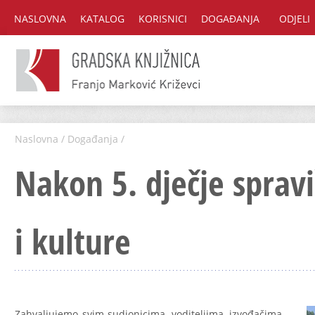
NASLOVNA
KATALOG
KORISNICI
DOGAĐANJA
ODJELI
Naslovna
/
Događanja
/
Nakon 5. dječje spravi
i kulture
Zahvaljujemo svim sudionicima, voditeljima, izvođačima