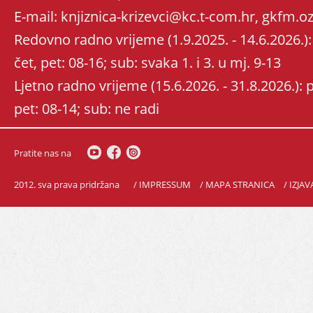
E-mail: knjiznica-krizevci@kc.t-com.hr, gkfm
Redovno radno vrijeme (1.9.2025. - 14.6.2026.): 
čet, pet: 08-16; sub: svaka 1. i 3. u mj. 9-13
Ljetno radno vrijeme (15.6.2026. - 31.8.2026.): po
pet: 08-14; sub: ne radi
Pratite nas na
2012. sva prava pridržana
/ IMPRESSUM
/ MAPA STRANICA
/ IZJA