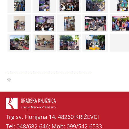
Trg sv. Florijana 14. 48260 KRIŽEVCI
Tel: 048/682-646; Mob: 099/542-6533