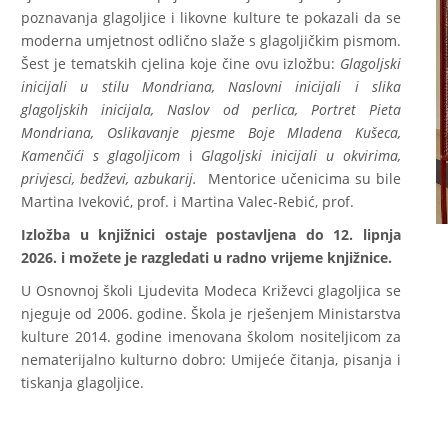
poznavanja glagoljice i likovne kulture te pokazali da se
moderna umjetnost odlično slaže s glagoljičkim pismom.
Šest je tematskih cjelina koje čine ovu izložbu:
Glagoljski
inicijali u stilu Mondriana, Naslovni inicijali i slika
glagoljskih inicijala, Naslov od perlica
,
Portret Pieta
Mondriana, Oslikavanje pjesme Boje Mladena Kušeca,
Kamenčići s glagoljicom
i
Glagoljski inicijali u okvirima,
privjesci, bedževi, azbukarij.
Mentorice učenicima su bile
Martina Iveković, prof. i Martina Valec-Rebić, prof.
Izložba u knjižnici ostaje postavljena do 12. lipnja
2026. i možete je razgledati u radno vrijeme knjižnice.
U Osnovnoj školi Ljudevita Modeca Križevci glagoljica se
njeguje od 2006. godine. Škola je rješenjem Ministarstva
kulture 2014. godine imenovana školom nositeljicom za
nematerijalno kulturno dobro: Umijeće čitanja, pisanja i
tiskanja glagoljice.