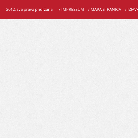
2012. sva prava pridržana
/ IMPRESSUM
/ MAPA STRANICA
/ IZJA