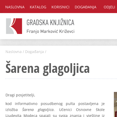
NASLOVNA
KATALOG
KORISNICI
DOGAĐANJA
ODJELI
Naslovna
/
Događanja
/
Šarena glagoljica
Dragi posjetitelji,
kod informativno posudbenog pulta postavljena je
izložba
Šarena glagoljica
. Učenici Osnovne škole
Ljudevita Modeca spajali su svoja znanja i vještine iz