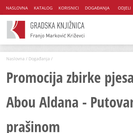
NASLOVNA
KATALOG
KORISNICI
DOGAĐANJA
ODJELI
Naslovna
/
Događanja
/
Promocija zbirke pje
Abou Aldana - Putova
prašinom