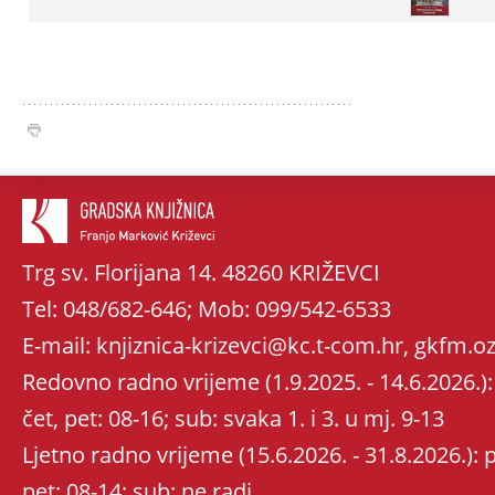
Trg sv. Florijana 14. 48260 KRIŽEVCI
Tel: 048/682-646; Mob: 099/542-6533
E-mail: knjiznica-krizevci@kc.t-com.hr, gkfm
Redovno radno vrijeme (1.9.2025. - 14.6.2026.): 
čet, pet: 08-16; sub: svaka 1. i 3. u mj. 9-13
Ljetno radno vrijeme (15.6.2026. - 31.8.2026.): po
pet: 08-14; sub: ne radi