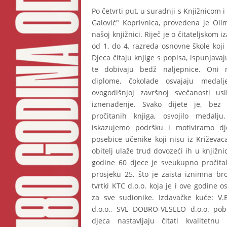
Po četvrti put, u suradnji s Knjižnicom 
Galović" Koprivnica, provedena je Oli
našoj knjižnici. Riječ je o čitateljskom 
od 1. do 4. razreda osnovne škole koji t
Djeca čitaju knjige s popisa, ispunjavaj
te dobivaju bedž naljepnice. Oni na
diplome, čokolade osvajaju medalj
ovogodišnjoj završnoj svečanosti usli
iznenađenje. Svako dijete je, bez
pročitanih knjiga, osvojilo medalj
iskazujemo podršku i motiviramo dj
posebice učenike koji nisu iz Križevac
obitelj ulaže trud dovozeći ih u knjižni
godine 60 djece je sveukupno pročital
prosjeku 25, što je zaista iznimna br
tvrtki KTC d.o.o. koja je i ove godine o
za sve sudionike. Izdavačke kuće: V.B
d.o.o., SVE DOBRO-VESELO d.o.o. pob
djeca nastavljaju čitati kvalitetnu