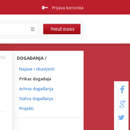
Prijava korisnika
256
DOGAĐANJA
Najave i obavijesti
Prikaz događaja
Arhiva događanja
Stalna događanja
Projekti