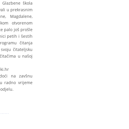
z Glazbene škola
vali u prekrasnim
ine, Magdalene,
učkom otvorenom
je palo još prošle
ici petih i šestih
rogramu čitanja
svoju čitateljsku
čitačima u našoj
ki.hr
 doći na zavšnu
 u radno vrijeme
odjelu.