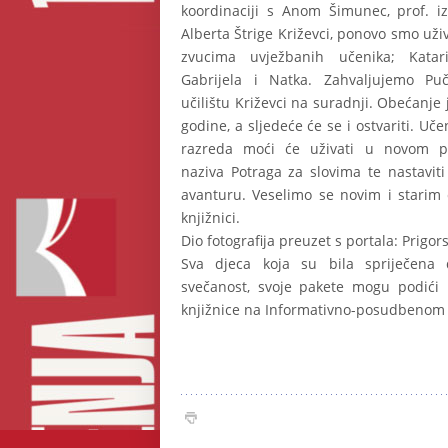
koordinaciji s Anom Šimunec, prof. i
Alberta Štrige Križevci, ponovo smo uži
zvucima uvježbanih učenika; Katar
Gabrijela i Natka. Zahvaljujemo P
učilištu Križevci na suradnji. Obećanje 
godine, a sljedeće će se i ostvariti. Učen
razreda moći će uživati u novom p
naziva Potraga za slovima te nastaviti 
avanturu. Veselimo se novim i starim 
knjižnici.
Dio fotografija preuzet s portala: Prigors
Sva djeca koja su bila spriječena
svečanost, svoje pakete mogu podići
knjižnice na Informativno-posudbenom 