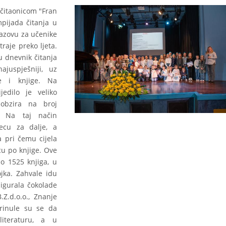
i čitaonicom "Fran
mpijada čitanja u
izazovu za učenike
raje preko ljeta.
u dnevnik čitanja
juspješniji, uz
e i knjige. Na
jedilo je veliko
 obzira na broj
u. Na taj način
ecu za dalje, a
a pri čemu cijela
cu po knjige. Ove
o 1525 knjiga, u
ojka. Zahvale idu
sigurala čokolade
.Z.d.o.o., Znanje
rinule su se da
 literaturu, a u