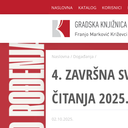
NASLOVNA
KATALOG
KORISNICI
Naslovna
/
Događanja
/
4. ZAVRŠNA S
ČITANJA 2025
02.10.2025.