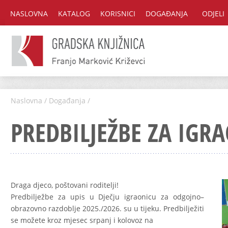
NASLOVNA
KATALOG
KORISNICI
DOGAĐANJA
ODJELI
Naslovna
/
Događanja
/
PREDBILJEŽBE ZA IGR
Draga djeco, poštovani roditelji!
Predbilježbe za upis u Dječju igraonicu za odgojno–
obrazovno razdoblje 2025./2026. su u tijeku. Predbilježiti
se možete kroz mjesec srpanj i kolovoz na