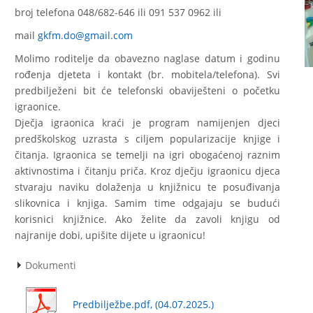
broj telefona 048/682-646 ili 091 537 0962 ili
mail
gkfm.do@gmail.com
Molimo roditelje da obavezno naglase datum i godinu
rođenja djeteta i kontakt (br. mobitela/telefona). Svi
predbilježeni bit će telefonski obaviješteni o početku
igraonice.
Dječja igraonica kraći je program namijenjen djeci
predškolskog uzrasta s ciljem popularizacije knjige i
čitanja. Igraonica se temelji na igri obogaćenoj raznim
aktivnostima i čitanju priča. Kroz dječju igraonicu djeca
stvaraju naviku dolaženja u knjižnicu te posuđivanja
slikovnica i knjiga. Samim time odgajaju se budući
korisnici knjižnice. Ako želite da zavoli knjigu od
najranije dobi, upišite dijete u igraonicu!
Dokumenti
Predbilježbe.pdf, (04.07.2025.)