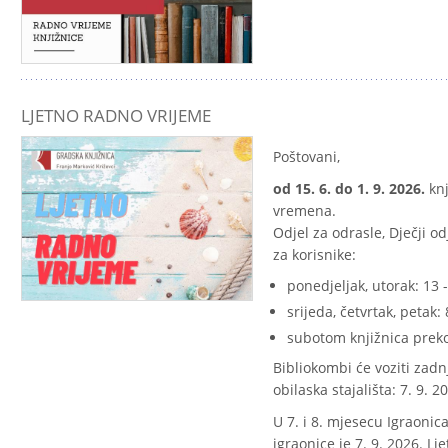
LJETNO RADNO VRIJEME
Poštovani,
od 15. 6. do 1. 9. 2026.
knj
vremena.
Odjel za odrasle, Dječji od
za korisnike:
ponedjeljak, utorak: 13 -
srijeda, četvrtak, petak: 
subotom knjižnica preko 
Bibliokombi će voziti zadn
obilaska stajališta: 7. 9. 2
U 7. i 8. mjesecu Igraonic
igraonice je 7. 9. 2026. L