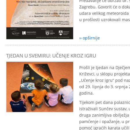
Predavanje će održati dr. 
Zagrebu. Govorit će o dok
udara velikog meteoroida i
u prošlosti uzrokovali ma
›› opširnije
TJEDAN U SVEMIRU: UČENJE KROZ IGRU
Prošli je tjedan na Dječj
Križevci, u sklopu projekt
„
Učenje kroz igru” pod n
od 29. lipnja do 3. srpnja 
godina.
Tijekom pet dana polaznic
istraživali Sunčev sustav, 
druga zanimljiva obilježj
pamćenje i opažanje, u 
pomoć igraćih karata učili