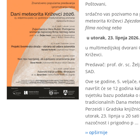
Poštovani,
srdačno vas pozivamo na
meteorita Križevci
Zvjezda
filma noćnog neba
u utorak, 23. lipnja 2026.
u multimedijskoj dvorani 
Križevci.
Predavač: prof. dr. sc. Žel
SAD.
Ove se godine, 5. veljače, 
navršit će se 12 godina ka
svjetsku bazu podataka o 
tradicionalnih Dana meteo
Perzeidi i Gradska knjižni
utorak, 23. lipnja u 20 sat
nazočnost i prigodno p ...
›› opširnije