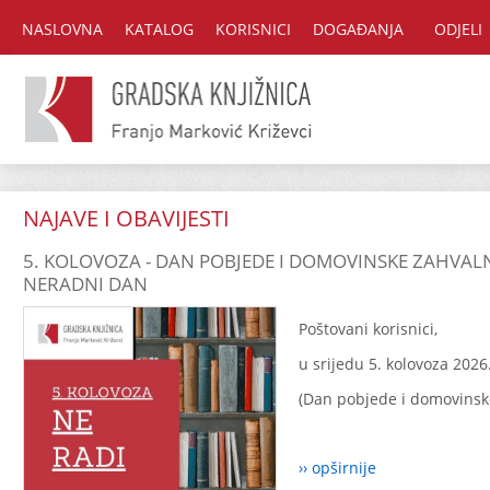
NASLOVNA
KATALOG
KORISNICI
DOGAĐANJA
ODJELI
NAJAVE I OBAVIJESTI
5. KOLOVOZA - DAN POBJEDE I DOMOVINSKE ZAHVALN
NERADNI DAN
Poštovani korisnici,
u srijedu 5. kolovoza 2026
(Dan pobjede i domovinske
›› opširnije